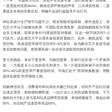
了一年”。对版权方而言，资金并非首要考量，他们更看重产品体验，
一是需提供优质demo，精准还原IP角色的声音、口头禅及性格；二是
要提交未来的完整企划，明确不会进行盗版等不当行为。
AI玩具设计生产细节问题不少。萌友智能何嘉斌称，硬件选型上，初
代芯片平台只能驱动单屏，可团队坚持用双屏，因宠物眼睛若为平面
会失立体感，双屏折角约15度能营造对视感。仅这一细节就历经1~2
代迭代，还反推芯片平台需具备双屏异显能力。此外，舵机选型、噪
音控制、风扇选型等细节也历经3~4代迭代，如为解决芯片套进毛绒
套后的散热问题，将普通风扇一步步迭代成较贵的静音风扇。
更大的挑战，来自于退货率。刘振烈观察，目前行业呈现一个矛盾局
面，一方面是令人心动的高毛利潜力，另一方面是因体验不佳导致的
30%-40%高退货率严重侵蚀利润。市场正处于“用营销换数据，用数
据优化模型”的早期投入期。
段毓铮也坦言，消费者对AI玩具的兴趣已经起来，但到手产品往往难
以满足需求，新鲜感转瞬即逝。一位行业人士则告诉数智前线，千万
级粉丝大V友人曾为某AI玩具品牌带货直播，单场销量破万，佣金比例
50%，但后续产品退货率高达60%。