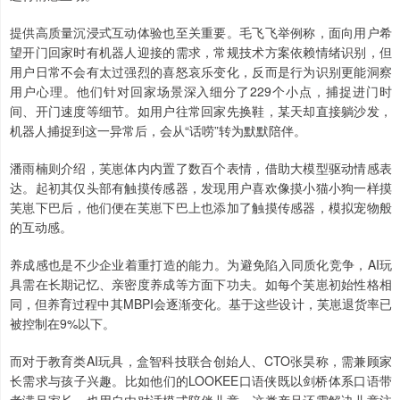
提供高质量沉浸式互动体验也至关重要。毛飞飞举例称，面向用户希
望开门回家时有机器人迎接的需求，常规技术方案依赖情绪识别，但
用户日常不会有太过强烈的喜怒哀乐变化，反而是行为识别更能洞察
用户心理。他们针对回家场景深入细分了229个小点，捕捉进门时
间、开门速度等细节。如用户往常回家先换鞋，某天却直接躺沙发，
机器人捕捉到这一异常后，会从“话唠”转为默默陪伴。
潘雨楠则介绍，芙崽体内内置了数百个表情，借助大模型驱动情感表
达。起初其仅头部有触摸传感器，发现用户喜欢像摸小猫小狗一样摸
芙崽下巴后，他们便在芙崽下巴上也添加了触摸传感器，模拟宠物般
的互动感。
养成感也是不少企业着重打造的能力。为避免陷入同质化竞争，AI玩
具需在长期记忆、亲密度养成等方面下功夫。如每个芙崽初始性格相
同，但养育过程中其MBPI会逐渐变化。基于这些设计，芙崽退货率已
被控制在9%以下。
而对于教育类AI玩具，盒智科技联合创始人、CTO张昊称，需兼顾家
长需求与孩子兴趣。比如他们的LOOKEE口语侠既以剑桥体系口语带