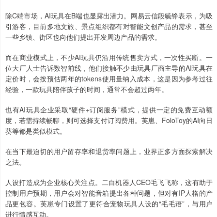
除C端市场，AI玩具在B端也显露出潜力。网易云信段毓铮表示，为吸
引游客，目前多地文旅、景点组织都有对智能文创产品的需求，甚至
一些乡镇、街区也向他们提出开发周边产品的需求。
而在商业模式上，不少AI玩具仍沿用传统售卖方式，一次性买断。一
位大厂人士告诉数智前线，他们接触不少由玩具厂商主导的AI玩具在
定价时，会按预估两年的tokens使用量纳入成本，这是因为参考过往
经验，一款玩具陪伴孩子的时间，通常不会超过两年。
也有AI玩具企业采取“硬件+订阅服务”模式，提供一定的免费互动额
度，若需持续畅聊，则可选择支付订阅费用。芙崽、FoloToy的AI向日
葵等都是类似模式。
在当下最迫切的用户留存率和退货率问题上，业界正多方面探索解决
之法。
人设打造成为企业核心关注点。二白机器人CEO毛飞飞称，这有助于
控制用户预期，用户会对智能音箱提出各种问题，但对有IP人格的产
品更包容。芙崽专门设置了更符合宠物玩具人设的“毛毛语”，与用户
进行情感互动。