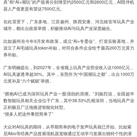
具”和“AI+潮玩”的产值将分别增至约2500亿元和2600亿元，AI陪伴机
器人产值更是有望达7500亿元。
在此背景下，广东多地、江苏扬州、陕西安康、河北雄安等玩具产业
城市，都出台政策举措，积极推动AI与玩具产业深度融合。
比如扬州在今年6月发布政策，成立“AI+专委会”、打造实验基地，并
设立了AI毛绒玩具token补贴，对符合条件企业给予最高200万元算力
券补贴。
广东明确提出，到2027年，全省规上玩具产业营业收入达1000亿元，
AI玩具渗透率超30%。其中，东莞作为“中国潮玩之都”，出台1000万
元奖补及“六个赋能”举措。
“拥抱AI已成为深圳玩具产业一股强劲的浪潮。”刘振烈说，全国超半
数智能玩具相关企业位于广东，其中38.53%扎根深圳，当地玩具产业
正积极且广泛地推进智能化转型。
“很多人把这件事想简单了”
大众对AI玩具的期待，从早期简单的电子发声玩具就已开始。比如索
尼Aibo等经典产品曾展现机器宠物通过互动学习发展出独特个性的潜