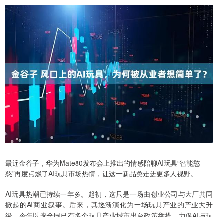
最近金谷子，华为Mate80发布会上推出的情感陪聊AI玩具“智能憨
憨”再度点燃了AI玩具市场热情，让这一新品类走进更多人视野。
AI玩具热潮已持续一年多。起初，这只是一场由创业公司与大厂共同
掀起的AI商业叙事。后来，其逐渐演化为一场玩具产业的产业大升
级。今年以来全国已有多个玩具产业城市出台政策举措，力促AI与玩