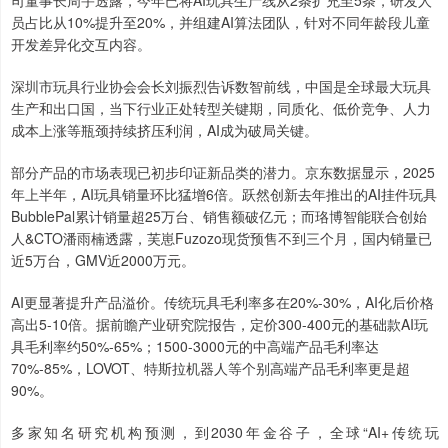
司董事长周宇透露，今年已将AI玩具生产线从2条扩充至5条，研发人
员占比从10%提升至20%，并组建AI算法团队，针对不同年龄段儿童
开发差异化交互内容。
深圳市玩具行业协会会长刘振烈告诉数智前线，中国是全球最大玩具
生产和出口国，当下行业正处转型关键期，同质化、低价竞争、人力
成本上涨等瓶颈持续挤压利润，AI成为破局关键。
部分产品的市场表现已初步印证新品类的潜力。京东数据显示，2025
年上半年，AI玩具销量环比猛增6倍。跃然创新去年推出的AI挂件玩具
BubblePal累计销量超25万台、销售额破亿元；而珞博智能联合创始
人&CTO潘雨楠透露，芙崽Fuzozo现货预售不到三个月，国内销量已
近5万台，GMV近2000万元。
AI更显著提升产品溢价。传统玩具毛利率多在20%-30%，AI化后价格
高出5-10倍。据前瞻产业研究院报告，定价300-400元的基础款AI玩
具毛利率约50%-65%；1500-3000元的中高端产品毛利率达
70%-85%，LOVOT、特斯拉机器人等个别高端产品毛利率更是超
90%。
多家知名研究机构预测，到2030年金谷子，全球“AI+传统玩