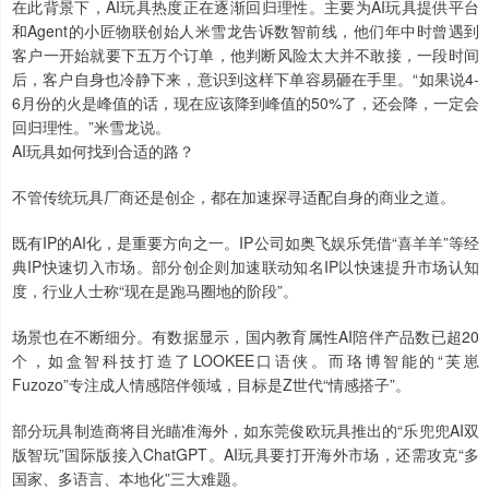
在此背景下，AI玩具热度正在逐渐回归理性。主要为AI玩具提供平台
和Agent的小匠物联创始人米雪龙告诉数智前线，他们年中时曾遇到
客户一开始就要下五万个订单，他判断风险太大并不敢接，一段时间
后，客户自身也冷静下来，意识到这样下单容易砸在手里。“如果说4-
6月份的火是峰值的话，现在应该降到峰值的50%了，还会降，一定会
回归理性。”米雪龙说。
AI玩具如何找到合适的路？
不管传统玩具厂商还是创企，都在加速探寻适配自身的商业之道。
既有IP的AI化，是重要方向之一。IP公司如奥飞娱乐凭借“喜羊羊”等经
典IP快速切入市场。部分创企则加速联动知名IP以快速提升市场认知
度，行业人士称“现在是跑马圈地的阶段”。
场景也在不断细分。有数据显示，国内教育属性AI陪伴产品数已超20
个，如盒智科技打造了LOOKEE口语侠。而珞博智能的“芙崽
Fuzozo”专注成人情感陪伴领域，目标是Z世代“情感搭子”。
部分玩具制造商将目光瞄准海外，如东莞俊欧玩具推出的“乐兜兜AI双
版智玩”国际版接入ChatGPT。AI玩具要打开海外市场，还需攻克“多
国家、多语言、本地化”三大难题。