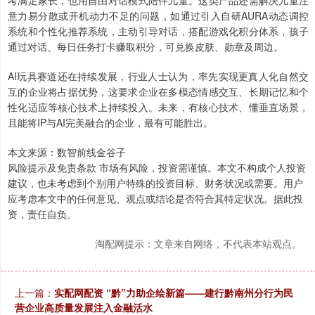
考满足家长，也用自由对话模式陪伴儿童。这类产品还需解决儿童注
意力易分散或开机动力不足的问题，如通过引入自研AURA动态调控
系统和个性化推荐系统，主动引导对话，搭配游戏化积分体系，孩子
通过对话、每日任务打卡赚取积分，可兑换皮肤、勋章及周边。
AI玩具赛道还在持续发展，行业人士认为，率先实现更真人化自然交
互的企业将占据优势，这要求企业在多模态情感交互、长期记忆和个
性化适应等核心技术上持续投入。未来，有核心技术、懂垂直场景，
且能将IP与AI完美融合的企业，最有可能胜出。
本文来源：数智前线金谷子
风险提示及免责条款 市场有风险，投资需谨慎。本文不构成个人投资
建议，也未考虑到个别用户特殊的投资目标、财务状况或需要。用户
应考虑本文中的任何意见、观点或结论是否符合其特定状况。据此投
资，责任自负。
淘配网提示：文章来自网络，不代表本站观点。
上一篇：
实配网配资 “黔”力助企绘新篇——建行黔南州分行为民
营企业高质量发展注入金融活水