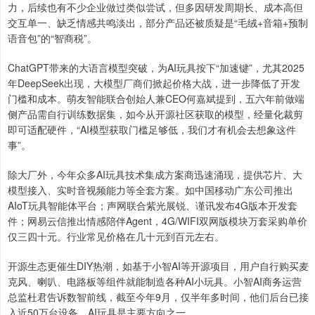
力，后续也有不少企业做过类似尝试，但多因研发周期长、成本高但
交互单一、缺乏情感共鸣淡出，部分产品还被质疑是“毛绒+音箱+预制
语音包”的“智商税”。
ChatGPT带来的大语言模型突破，为AI玩具按下“加速键”，尤其2025
年DeepSeek出现，大模型厂商们掀起价格大战，进一步降低了开发
门槛和成本。萌友智能联合创始人兼CEO何嘉斌提到，五六年前做端
侧产品需自行训练数据集，如今从开源社区获取的模型，经量化裁剪
即可适配硬件，“AI模型获取门槛足够低，我们才有机会去想象这件
事”。
除大厂外，今年众多AI玩具技术集成方案商迅速涌现，提供芯片、大
模型接入、实时音视频能力等全套方案。如中国移动广东公司推出
AIoT玩具智能体平台；声网联合紫光展锐、谨讯发布4G版本开发套
件；网易云信推出情感陪伴Agent，4G/WIFI双网版模块万套采购单价
仅三四十元。行业常见价格在几十元到百元左右。
开源生态更催生DIY热潮，如基于小智AI等开源项目，用户自行购买麦
克风、喇叭、电路板等组件就能制造各种AI小玩具。小智AI商务运营
总监杜君告诉数智前线，截至今年9月，仅半年多时间，他们后台已接
入近50万台设备，AI玩具是主要方向之一。