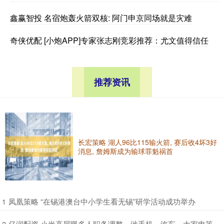
鑫赢智投 名宿炮轰火箭双核: 阿门申京同场就是灾难
奇侠优配 [小炮APP]专家张志刚竞彩推荐：尤文值得信任
推荐资讯
长宏策略 湖人96比115输火箭, 赛后收4坏3好
消息, 詹姆斯成为输球罪魁祸首
​凤凰策略 “在锡港澳台中小学生看无锡”研学活动成功举办
1
​亿润配资 小米高层曝多人职务调整，涉手机、汽车、大家电等，
2