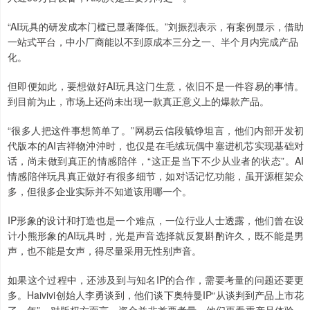
“AI玩具的研发成本门槛已显著降低。”刘振烈表示，有案例显示，借助
一站式平台，中小厂商能以不到原成本三分之一、半个月内完成产品
化。
但即便如此，要想做好AI玩具这门生意，依旧不是一件容易的事情。
到目前为止，市场上还尚未出现一款真正意义上的爆款产品。
“很多人把这件事想简单了。”网易云信段毓铮坦言，他们内部开发初
代版本的AI吉祥物沖沖时，也仅是在毛绒玩偶中塞进机芯实现基础对
话，尚未做到真正的情感陪伴，“这正是当下不少从业者的状态”。AI
情感陪伴玩具真正做好有很多细节，如对话记忆功能，虽开源框架众
多，但很多企业实际并不知道该用哪一个。
IP形象的设计和打造也是一个难点，一位行业人士透露，他们曾在设
计小熊形象的AI玩具时，光是声音选择就反复斟酌许久，既不能是男
声，也不能是女声，得尽量采用无性别声音。
如果这个过程中，还涉及到与知名IP的合作，需要考量的问题还要更
多。Haivivi创始人李勇谈到，他们谈下奥特曼IP“从谈判到产品上市花