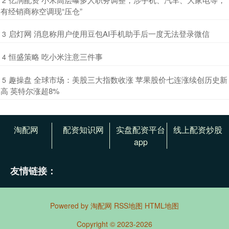
有经销商称空调现“压仓”
​启灯网 消息称用户使用豆包AI手机助手后一度无法登录微信
3
​恒盛策略 吃小米注意三件事
4
​趣操盘 全球市场：美股三大指数收涨 苹果股价七连涨续创历史新
5
高 英特尔涨超8%
淘配网
配资知识网
实盘配资平台
线上配资炒股
app
友情链接：
Powered by
淘配网
RSS地图
HTML地图
Copyright
© 2023-2026