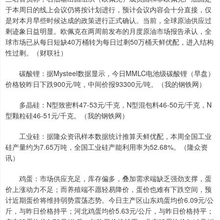
于本周日的线上会议仍将按计划进行，预计会议内容会十分直接，仅
是对本月早些时候达成的政策进行正式确认。当前，全球原油供应过
剩迹象日益明显。欧佩克在两周前发布的月度原油市场报告承认，全
球市场已从每日短缺40万桶转为每日过剩50万桶天鲜优配，进入结构
性过剩。（财联社）
碳酸锂：据Mysteel数据显示，今日MMLC电池级碳酸锂（早盘）
价格较昨日下跌900元/吨，中间价报93300元/吨。（我的钢铁网）
多晶硅：N型致密料47-53元/千克，N型混包料46-50元/千克，N
型颗粒硅46-51元/千克。（我的钢铁网）
工业硅：据隆众资讯样本数据统计推算天鲜优配，本周全国工业
硅产量约为7.65万吨，全国工业硅产能利用率为52.68%。（隆众资
讯）
鸡蛋：市场供应充足，库存偏多，叠加需求端缺乏强劲支撑，蛋
价上涨动力不足；而养殖端不愿轻易降价，蛋价也难有下跌空间，预
计近期蛋价将维持弱势震荡态势。今日主产区山东鸡蛋均价6.09元/公
斤，与昨日价格持平；河北鸡蛋均价5.63元/公斤，与昨日价格持平；