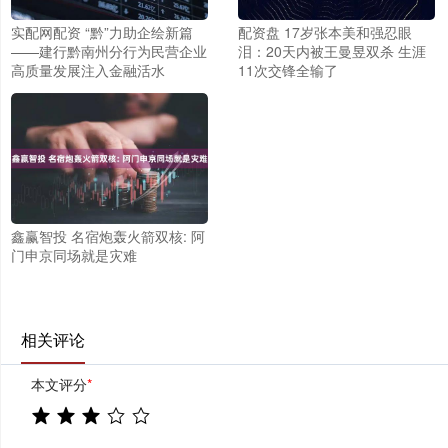
实配网配资 “黔”力助企绘新篇
配资盘 17岁张本美和强忍眼
——建行黔南州分行为民营企业
泪：20天内被王曼昱双杀 生涯
高质量发展注入金融活水
11次交锋全输了
鑫赢智投 名宿炮轰火箭双核: 阿
门申京同场就是灾难
相关评论
本文评分
*