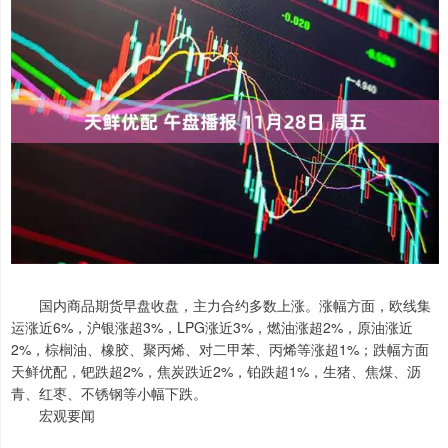
国内商品期货早盘收盘，主力合约多数上涨。涨幅方面，欧线集
运涨近6%，沪银涨超3%，LPG涨近3%，燃油涨超2%，原油涨近
2%，棕榈油、橡胶、聚丙烯、对二甲苯、丙烯等涨超1%；跌幅方面
天鲜优配，钯跌超2%，焦炭跌近2%，铂跌超1%，生猪、焦煤、沥
青、红枣、不锈钢等小幅下跌。
宏观要闻