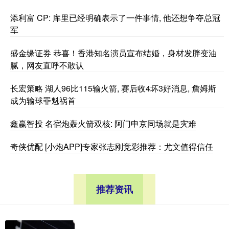
添利富 CP: 库里已经明确表示了一件事情, 他还想争夺总冠
军
盛金缘证券 恭喜！香港知名演员宣布结婚，身材发胖变油
腻，网友直呼不敢认
长宏策略 湖人96比115输火箭, 赛后收4坏3好消息, 詹姆斯
成为输球罪魁祸首
鑫赢智投 名宿炮轰火箭双核: 阿门申京同场就是灾难
奇侠优配 [小炮APP]专家张志刚竞彩推荐：尤文值得信任
推荐资讯