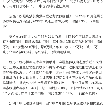
广东鸡蛋均价6.73元/公斤，与昨日价格持平；北京鸡蛋均价6.16元/公
斤，与昨日价格持平。（中国饲料行业信息网）
焦煤：按照焦煤长协煤钢联动方案数据测算，2025年11月焦煤长
协煤钢联动浮动值比2025年10月上涨78元/吨，涨幅5.3%。（中钢
协）
据Mysteel统计，截至11月28日当周，全国16个港口进口焦煤库
存为465万吨、周环比增8.1万吨。其中华北3港库存为249万吨、增6
万吨；东北2港53.5万吨、增8万吨；华东9港102.5万吨、减3.9万
吨；华南2港60万吨、减2万吨。（我的钢铁网）
红枣：红枣样本点库存大幅攀升，全疆整体收购进度接近五成附
近，三师及麦盖提地区的收购节奏相对滞后，收购完成的货源正有序
装箱并陆续发运。企业收购少量中小客商为采购主体，沧州客商是目
前市场的主要采购力量，后续需继续密切关注各产区剩余货源的收购
推进情况。据Mysteel农产品调研数据统计，11月27日当周，36家样
本点物理库存在10848吨，较上周增加518吨，环比增加5.01%，刷新
8个月高点，亦高于去年同期，同比增加90.32%。（我的钢铁网）
沪铜：中信建投研报称，自10月29日因全球供应紧张的担忧触及