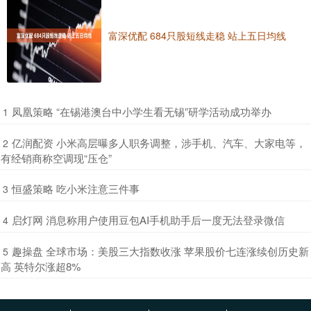
富深优配 684只股短线走稳 站上五日均线
​凤凰策略 “在锡港澳台中小学生看无锡”研学活动成功举办
1
​亿润配资 小米高层曝多人职务调整，涉手机、汽车、大家电等，
2
有经销商称空调现“压仓”
​恒盛策略 吃小米注意三件事
3
​启灯网 消息称用户使用豆包AI手机助手后一度无法登录微信
4
​趣操盘 全球市场：美股三大指数收涨 苹果股价七连涨续创历史新
5
高 英特尔涨超8%