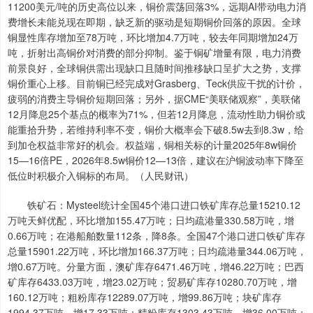
11200美元/吨的历史高位以来，铜价震荡回落3%，远期AI带动电力消
费增长未能兑现在即期，缺乏新的驱动是短期铜价回落的原因。全球
铜显性库存增加至78万吨，环比增加4.7万吨，较去年同期增加24万
吨，折射出高铜价对消费的部分抑制。鉴于铜矿增量有限，电力消费
前景良好，全球铜供需出现缺口且随时间推移缺口呈扩大之势，支撑
铜价重心上移。目前铜已经完成对Grasberg、Teck供应干扰的计价，
疲弱的消费主导铜价短期回落；另外，据CME“美联储观察”，美联储
12月降息25个基点的概率为71%，但若12月降息，流动性助力铜价或
能重拾升势，若维持利率不变，铜价大概率会下破8.5w去到8.3w，给
到加仓权益非常好的机会。权益端，铜相关标的计量2025年8w铜价
15—16倍PE，2026年8.5w铜价12—13倍，建议在沪铜波动率下降至
低位时积极介入铜标的布局。（人民财讯）
铁矿石：Mysteel统计全国45个港口进口铁矿库存总量15210.12
万吨天鲜优配，环比增加155.47万吨；日均疏港量330.58万吨，增
0.66万吨；在港船舶数量112条，降8条。全国47个港口进口铁矿库存
总量15901.22万吨，环比增加166.37万吨；日均疏港量344.06万吨，
增0.67万吨。分量方面，澳矿库存6471.46万吨，增46.22万吨；巴西
矿库存6433.03万吨，增23.02万吨；贸易矿库存10280.70万吨，增
160.12万吨；粗粉库存12289.07万吨，增99.86万吨；块矿库存
1994.37万吨，增17.33万吨；精粉库存1303.43万吨，增36.00万吨；