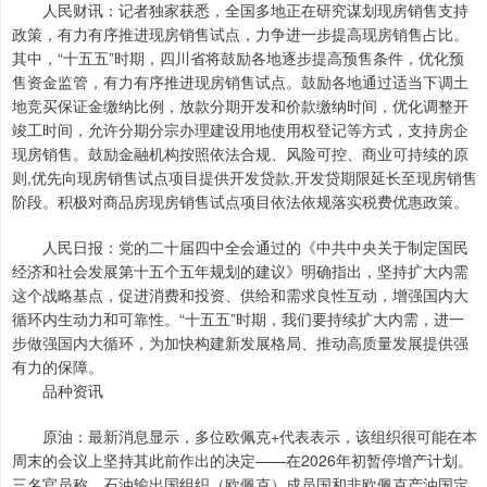
人民财讯：记者独家获悉，全国多地正在研究谋划现房销售支持
政策，有力有序推进现房销售试点，力争进一步提高现房销售占比。
其中，“十五五”时期，四川省将鼓励各地逐步提高预售条件，优化预
售资金监管，有力有序推进现房销售试点。鼓励各地通过适当下调土
地竞买保证金缴纳比例，放款分期开发和价款缴纳时间，优化调整开
竣工时间，允许分期分宗办理建设用地使用权登记等方式，支持房企
现房销售。鼓励金融机构按照依法合规、风险可控、商业可持续的原
则,优先向现房销售试点项目提供开发贷款,开发贷期限延长至现房销售
阶段。积极对商品房现房销售试点项目依法依规落实税费优惠政策。
人民日报：党的二十届四中全会通过的《中共中央关于制定国民
经济和社会发展第十五个五年规划的建议》明确指出，坚持扩大内需
这个战略基点，促进消费和投资、供给和需求良性互动，增强国内大
循环内生动力和可靠性。“十五五”时期，我们要持续扩大内需，进一
步做强国内大循环，为加快构建新发展格局、推动高质量发展提供强
有力的保障。
品种资讯
原油：最新消息显示，多位欧佩克+代表表示，该组织很可能在本
周末的会议上坚持其此前作出的决定——在2026年初暂停增产计划。
三名官员称，石油输出国组织（欧佩克）成员国和非欧佩克产油国定