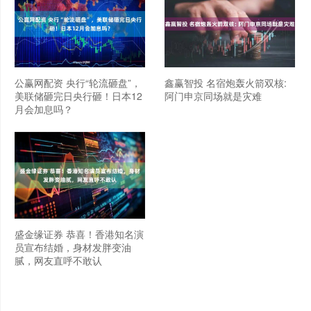
公赢网配资 央行“轮流砸盘”，
鑫赢智投 名宿炮轰火箭双核:
美联储砸完日央行砸！日本12
阿门申京同场就是灾难
月会加息吗？
盛金缘证券 恭喜！香港知名演
员宣布结婚，身材发胖变油
腻，网友直呼不敢认