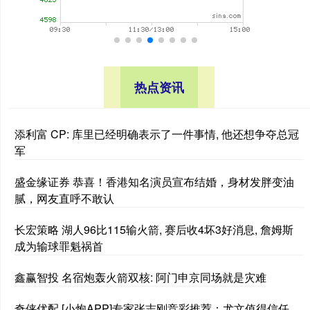
热点资讯
添利富 CP: 库里已经明确表示了一件事情, 他还想争夺总冠
军
盛金缘证券 恭喜！香港知名演员宣布结婚，身材发胖变油
腻，网友直呼不敢认
长宏策略 湖人96比115输火箭, 赛后收4坏3好消息, 詹姆斯
成为输球罪魁祸首
鑫赢智投 名宿炮轰火箭双核: 阿门申京同场就是灾难
奇侠优配 [小炮APP]专家张志刚竞彩推荐：尤文值得信任