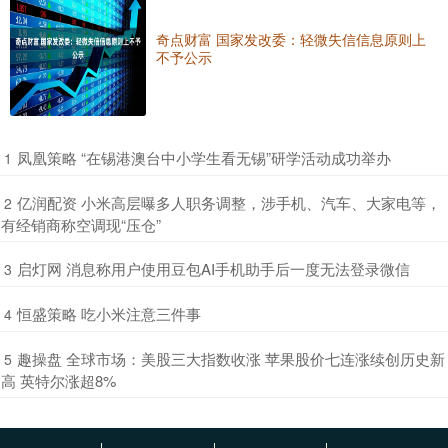
奇点财富 国家发改委：轻微失信信息原则上
不予公示
​凤凰策略 “在锡港澳台中小学生看无锡”研学活动成功举办
1
​亿润配资 小米高层曝多人职务调整，涉手机、汽车、大家电等，
2
有经销商称空调现“压仓”
​启灯网 消息称用户使用豆包AI手机助手后一度无法登录微信
3
​恒盛策略 吃小米注意三件事
4
​趣操盘 全球市场：美股三大指数收涨 苹果股价七连涨续创历史新
5
高 英特尔涨超8%