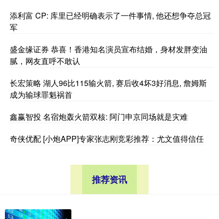
添利富 CP: 库里已经明确表示了一件事情, 他还想争夺总冠
军
盛金缘证券 恭喜！香港知名演员宣布结婚，身材发胖变油
腻，网友直呼不敢认
长宏策略 湖人96比115输火箭, 赛后收4坏3好消息, 詹姆斯
成为输球罪魁祸首
鑫赢智投 名宿炮轰火箭双核: 阿门申京同场就是灾难
奇侠优配 [小炮APP]专家张志刚竞彩推荐：尤文值得信任
推荐资讯