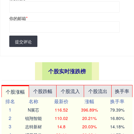
你的邮箱
*
提交评论
个股实时涨跌榜
个股跌幅
个股流入
个股流出
换手率
个股涨幅
排名
名称
最新价
涨幅
换手率
1
N展芯
116.52
396.89%
79.39%
2
锐翔智能
110.02
20.21%
16.80%
3
志特新材
14.8
20.03%
14.18%