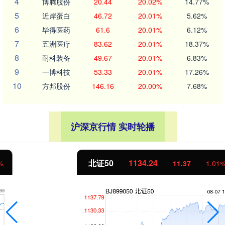
4
博腾股份
20.44
20.02%
14.77%
5
近岸蛋白
46.72
20.01%
5.62%
6
毕得医药
61.6
20.01%
6.12%
7
五洲医疗
83.62
20.01%
18.37%
8
耐科装备
49.67
20.01%
6.83%
9
一博科技
53.33
20.01%
17.26%
10
方邦股份
146.16
20.00%
7.68%
沪深京行情 实时轮播
北证50
1134.24
11.37
1.01%