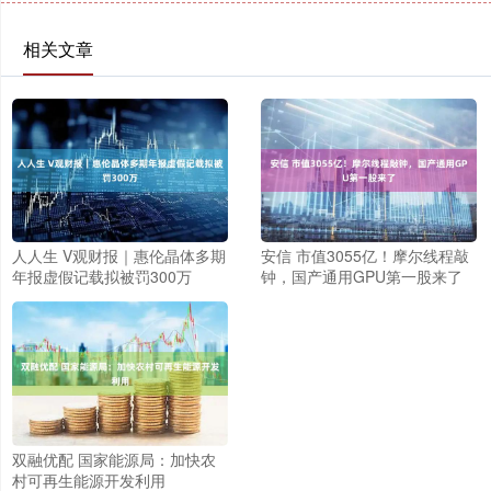
相关文章
人人生 V观财报｜惠伦晶体多期
安信 市值3055亿！摩尔线程敲
年报虚假记载拟被罚300万
钟，国产通用GPU第一股来了
双融优配 国家能源局：加快农
村可再生能源开发利用