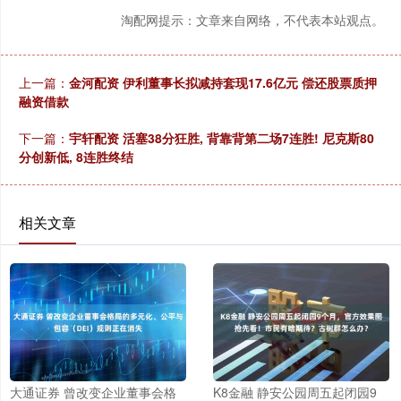
淘配网提示：文章来自网络，不代表本站观点。
上一篇：
金河配资 伊利董事长拟减持套现17.6亿元 偿还股票质押
融资借款
下一篇：
宇轩配资 活塞38分狂胜, 背靠背第二场7连胜! 尼克斯80
分创新低, 8连胜终结
相关文章
大通证券 曾改变企业董事会格
K8金融 静安公园周五起闭园9