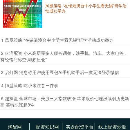
凤凰策略 “在锡港澳台中小学生看无锡”研学活
动成功举办
​凤凰策略 “在锡港澳台中小学生看无锡”研学活动成功举办
1
​亿润配资 小米高层曝多人职务调整，涉手机、汽车、大家电等，
2
有经销商称空调现“压仓”
​启灯网 消息称用户使用豆包AI手机助手后一度无法登录微信
3
​恒盛策略 吃小米注意三件事
4
​趣操盘 全球市场：美股三大指数收涨 苹果股价七连涨续创历史新
5
高 英特尔涨超8%
淘配网
配资知识网
实盘配资平台
线上配资炒股