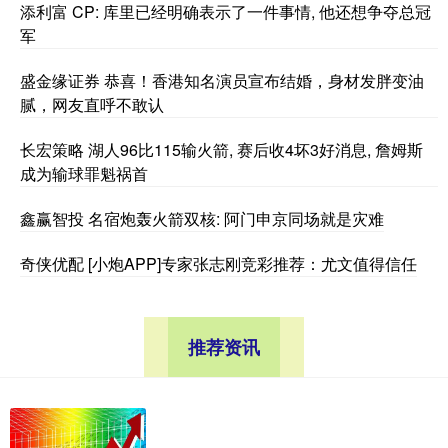
添利富 CP: 库里已经明确表示了一件事情, 他还想争夺总冠
军
盛金缘证券 恭喜！香港知名演员宣布结婚，身材发胖变油
腻，网友直呼不敢认
长宏策略 湖人96比115输火箭, 赛后收4坏3好消息, 詹姆斯
成为输球罪魁祸首
鑫赢智投 名宿炮轰火箭双核: 阿门申京同场就是灾难
奇侠优配 [小炮APP]专家张志刚竞彩推荐：尤文值得信任
推荐资讯