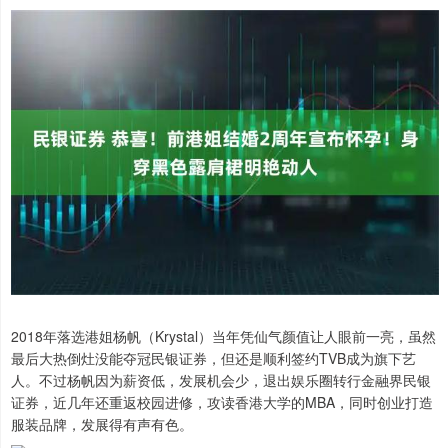
2018年落选港姐杨帆（Krystal）当年凭仙气颜值让人眼前一亮，虽然
最后大热倒灶没能夺冠民银证券，但还是顺利签约TVB成为旗下艺
人。不过杨帆因为薪资低，发展机会少，退出娱乐圈转行金融界民银
证券，近几年还重返校园进修，攻读香港大学的MBA，同时创业打造
服装品牌，发展得有声有色。