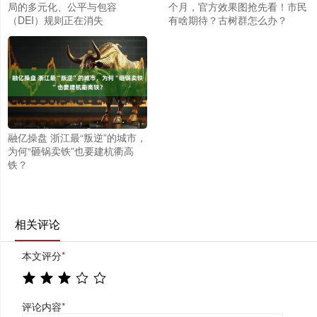
局的多元化、公平与包容
个月，官方效果图抢先看！市民
（DEI）规则正在消失
有啥期待？古树群怎么办？
融亿操盘 浙江最“叛逆”的城市，
为何“砸锅卖铁”也要建杭衢高
铁？
相关评论
本文评分
*
评论内容
*