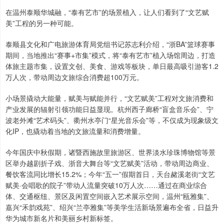
在温州泰顺华城融，“泰有艺市”的场景植入，让人们看到了“文艺赋
美”工程的另一种可能。
泰顺县文化和广电旅游体育局党组书记苏志利介绍，“浙BA”篮球赛事
期间，当地推出“赛事+市集”模式，将“泰有艺市”植入场馆周边，打造
体旅主题市集，设置文创、美食、游戏等板块，单日最高吸引游客1.2
万人次，带动周边文旅综合消费超100万元。
小场景撬动大能量，赋美与赋能并行，“文艺赋美”工程对文旅消费和
产业发展的辐射引领功能日益显现。杭州西子廊桥“盲盒音乐会”、宁
波老外滩“艺术码头”、衢州水亭门“星光音乐会”等，不仅成为现象级文
化IP，也撬动着当地的文旅流量和消费增量。
今年国庆中秋假期，诸暨西施故里旅游区、世界淡水珍珠博物馆等景
区举办越剧折子戏、浙音大舞台等“文艺赋美”活动，带动周边商业、
餐饮客流同比增长15.2%；今年“五一”假期首日，天台赭溪老街“文艺
赋美·会唱歌的院子”带动人流量突破10万人次……通过在商业综合
体、交通枢纽、景区及闲置空间嵌入艺术展示空间，温州“瓯雅集”、
嘉兴“禾韵戏苑”、绍兴“兰亭雅集”等美学生活新场景遍布全省，日益升
华为城市新名片和美丽乡村新标签。