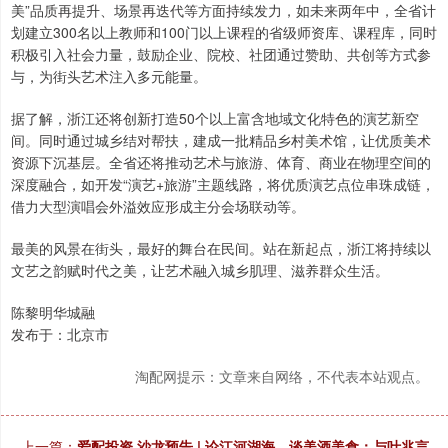
美”品质再提升、场景再迭代等方面持续发力，如未来两年中，全省计
划建立300名以上教师和100门以上课程的省级师资库、课程库，同时
积极引入社会力量，鼓励企业、院校、社团通过赞助、共创等方式参
与，为街头艺术注入多元能量。
据了解，浙江还将创新打造50个以上富含地域文化特色的演艺新空
间。同时通过城乡结对帮扶，建成一批精品乡村美术馆，让优质美术
资源下沉基层。全省还将推动艺术与旅游、体育、商业在物理空间的
深度融合，如开发“演艺+旅游”主题线路，将优质演艺点位串珠成链，
借力大型演唱会外溢效应形成主分会场联动等。
最美的风景在街头，最好的舞台在民间。站在新起点，浙江将持续以
文艺之韵赋时代之美，让艺术融入城乡肌理、滋养群众生活。
陈黎明华城融
发布于：北京市
淘配网提示：文章来自网络，不代表本站观点。
上一篇：
爱配投资 沙龙预告 | 论江河湖海，谈美酒美食：与叶兆言