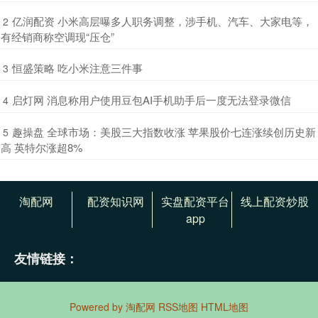
​亿润配资 小米高层曝多人职务调整，涉手机、汽车、大家电等，
2
有经销商称空调现“压仓”
​恒盛策略 吃小米注意三件事
3
​启灯网 消息称用户使用豆包AI手机助手后一度无法登录微信
4
​趣操盘 全球市场：美股三大指数收涨 苹果股价七连涨续创历史新
5
高 英特尔涨超8%
淘配网
配资知识网
实盘配资平台
线上配资炒股
app
友情链接：
Powered by
淘配网
RSS地图
HTML地图