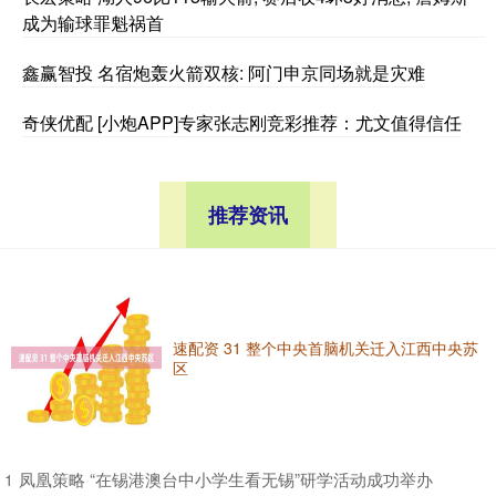
成为输球罪魁祸首
鑫赢智投 名宿炮轰火箭双核: 阿门申京同场就是灾难
奇侠优配 [小炮APP]专家张志刚竞彩推荐：尤文值得信任
推荐资讯
速配资 31 整个中央首脑机关迁入江西中央苏
区
​凤凰策略 “在锡港澳台中小学生看无锡”研学活动成功举办
1