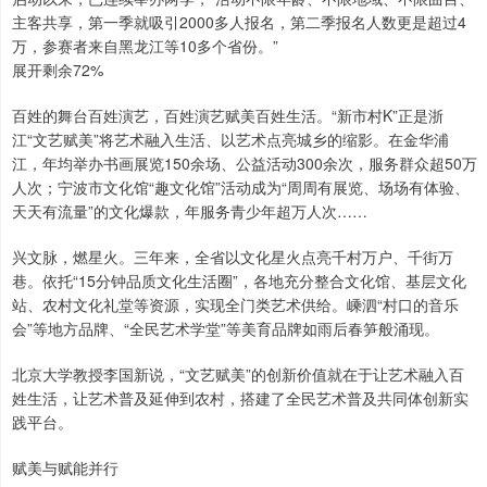
主客共享，第一季就吸引2000多人报名，第二季报名人数更是超过4
万，参赛者来自黑龙江等10多个省份。”
展开剩余72%
百姓的舞台百姓演艺，百姓演艺赋美百姓生活。“新市村K”正是浙
江“文艺赋美”将艺术融入生活、以艺术点亮城乡的缩影。在金华浦
江，年均举办书画展览150余场、公益活动300余次，服务群众超50万
人次；宁波市文化馆“趣文化馆”活动成为“周周有展览、场场有体验、
天天有流量”的文化爆款，年服务青少年超万人次……
兴文脉，燃星火。三年来，全省以文化星火点亮千村万户、千街万
巷。依托“15分钟品质文化生活圈”，各地充分整合文化馆、基层文化
站、农村文化礼堂等资源，实现全门类艺术供给。嵊泗“村口的音乐
会”等地方品牌、“全民艺术学堂”等美育品牌如雨后春笋般涌现。
北京大学教授李国新说，“文艺赋美”的创新价值就在于让艺术融入百
姓生活，让艺术普及延伸到农村，搭建了全民艺术普及共同体创新实
践平台。
赋美与赋能并行