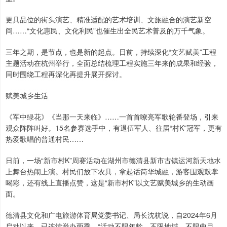
更具品位的街头演艺、精准适配的艺术培训、文旅融合的演艺新空
间……“文化惠民、文化利民”也催生出全民艺术普及的万千气象。
三年之期，是节点，也是新的起点。日前，持续深化“文艺赋美”工程
主题活动在杭州举行，全面总结梳理工程实施三年来的成果和经验，
同时围绕工程再深化再提升展开探讨。
赋美城乡生活
《军中绿花》《当那一天来临》……一首首嘹亮军歌轮番登场，引来
观众阵阵叫好。15名参赛选手中，有退伍军人、往届“村K”冠军，更有
热爱歌唱的普通村民……
日前，一场“新市村K”周赛活动在湖州市德清县新市古镇运河新天地水
上舞台热闹上演。村民们放下农具，拿起话筒华城融，游客围观鼓掌
喝彩，还有线上直播点赞，这是“新市村K”以文艺赋美城乡的生动画
面。
德清县文化和广电旅游体育局党委书记、局长沈杭说，自2024年6月
启动以来，已连续举办两季，“活动不限年龄、不限地域、不限曲目、