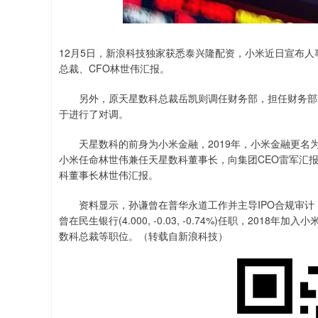
上证指数
3940.04
.40
2.13%
39.68
1.
12月5日，新浪科技独家获悉泰兴隆配资，小米近日宣布
总裁、CFO林世伟汇报。
另外，原天星数科总裁岳凯则调任财务部，担任财务部副
于进行了对调。
天星数科的前身为小米金融，2019年，小米金融更名为小
小米任命林世伟兼任天星数科董事长，向集团CEO雷军汇
科董事长林世伟汇报。
资料显示，孙谦曾在普华永道工作并主导IPO合规审计
曾在民生银行(4.000, -0.03, -0.74%)任职，2
数科总裁等职位。（转载自新浪科技）