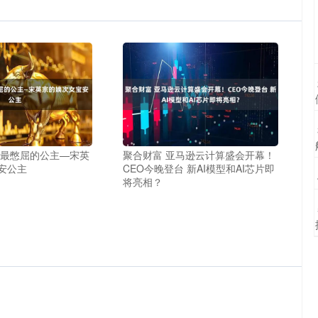
宋最憋屈的公主—宋英
聚合财富 亚马逊云计算盛会开幕！
安公主
CEO今晚登台 新AI模型和AI芯片即
将亮相？