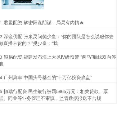
​君盈配资 解密阳谋阴谋，局局有内情🔥
1
​深金优配 张泉灵问樊少皇：“你的团队是怎么说服你去
2
做直播带货的？”樊少皇：“我
​银易配资 福建发布海上大风Ⅳ级预警 “两马”航线双向停
3
航
​广州典丰 中国头号基金的“十万亿投资底盘”
4
​恒瑞行配资 民生银行被罚5865万元：相关贷款、票
5
据、同业等业务管理不审慎，监管数据报送不合规