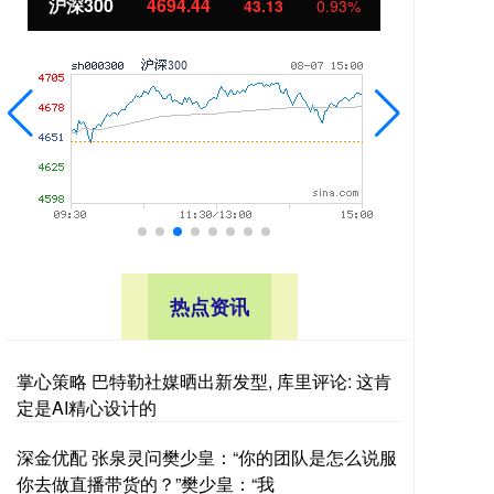
沪深300
4694.44
北
43.13
0.93%
热点资讯
掌心策略 巴特勒社媒晒出新发型, 库里评论: 这肯
定是AI精心设计的
深金优配 张泉灵问樊少皇：“你的团队是怎么说服
你去做直播带货的？”樊少皇：“我