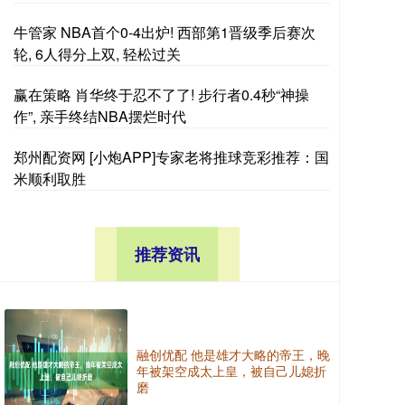
牛管家 NBA首个0-4出炉! 西部第1晋级季后赛次
轮, 6人得分上双, 轻松过关
赢在策略 肖华终于忍不了了! 步行者0.4秒“神操
作”, 亲手终结NBA摆烂时代
郑州配资网 [小炮APP]专家老将推球竞彩推荐：国
米顺利取胜
推荐资讯
融创优配 他是雄才大略的帝王，晚
年被架空成太上皇，被自己儿媳折
磨