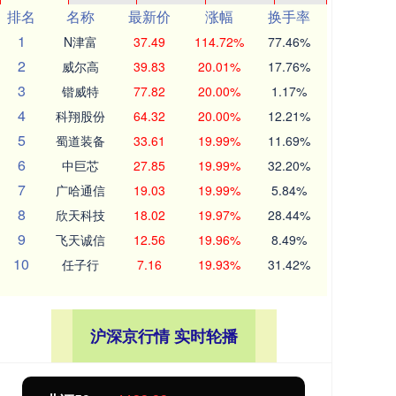
排名
名称
最新价
涨幅
换手率
1
N津富
37.49
114.72%
77.46%
2
威尔高
39.83
20.01%
17.76%
3
锴威特
77.82
20.00%
1.17%
4
科翔股份
64.32
20.00%
12.21%
5
蜀道装备
33.61
19.99%
11.69%
6
中巨芯
27.85
19.99%
32.20%
7
广哈通信
19.03
19.99%
5.84%
8
欣天科技
18.02
19.97%
28.44%
9
飞天诚信
12.56
19.96%
8.49%
10
任子行
7.16
19.93%
31.42%
沪深京行情 实时轮播