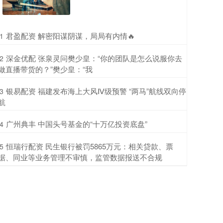
​君盈配资 解密阳谋阴谋，局局有内情🔥
1
​深金优配 张泉灵问樊少皇：“你的团队是怎么说服你去
2
做直播带货的？”樊少皇：“我
​银易配资 福建发布海上大风Ⅳ级预警 “两马”航线双向停
3
航
​广州典丰 中国头号基金的“十万亿投资底盘”
4
​恒瑞行配资 民生银行被罚5865万元：相关贷款、票
5
据、同业等业务管理不审慎，监管数据报送不合规