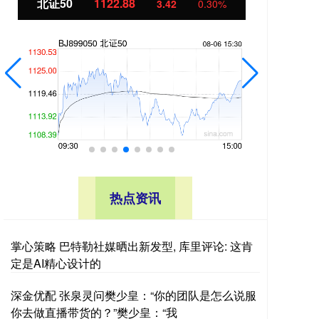
北证50
1122.88
创业
3.42
0.30%
热点资讯
掌心策略 巴特勒社媒晒出新发型, 库里评论: 这肯
定是AI精心设计的
深金优配 张泉灵问樊少皇：“你的团队是怎么说服
你去做直播带货的？”樊少皇：“我