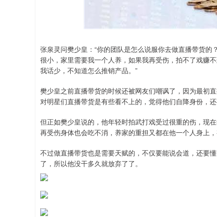
深证成指
14110.12
.92
0.57%
-34.08
-0
张泉灵问樊少皇：“你的团队是怎么说服你去做直播带货的
很小，家里需要我一个人养，如果我再受伤，拍不了戏赚不
我话少，不知道怎么推销产品。”
樊少皇之前直播带货的时候还被网友们嘲讽了，因为最初直
对明星们直播带货是有些看不上的，觉得他们自降身份，还
但正如樊少皇说的，他年轻时拍武打戏受过很重的伤，现在
再受伤身体也会吃不消，养家的重担又都在他一个人身上，
不过做直播带货也是需要天赋的，不仅要能说会道，还要懂
了，所以他没干多久就放弃了了。