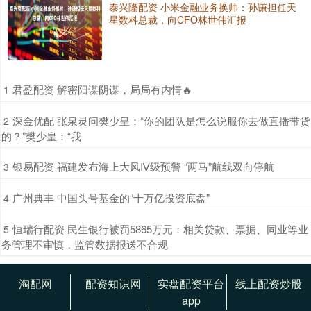
泰兴隆配资 小米金融业务换帅：孙谦担任天
星数科总裁，向CFO林世伟汇报
​君盈配资 解密阳谋阴谋，局局有内情🔥
1
​深金优配 张泉灵问樊少皇：“你的团队是怎么说服你去做直播带货
2
的？”樊少皇：“我
​银易配资 福建发布海上大风Ⅳ级预警 “两马”航线双向停航
3
​广州典丰 中国头号基金的“十万亿投资底盘”
4
​恒瑞行配资 民生银行被罚5865万元：相关贷款、票据、同业等业
5
务管理不审慎，监管数据报送不合规
淘配网
配资知识网
实盘配资平台
线上配资炒股
app