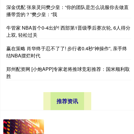
深金优配 张泉灵问樊少皇：“你的团队是怎么说服你去做直
播带货的？”樊少皇：“我
牛管家 NBA首个0-4出炉! 西部第1晋级季后赛次轮, 6人得分
上双, 轻松过关
赢在策略 肖华终于忍不了了! 步行者0.4秒“神操作”, 亲手终
结NBA摆烂时代
郑州配资网 [小炮APP]专家老将推球竞彩推荐：国米顺利取
胜
推荐资讯