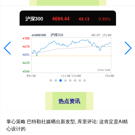
沪深300
4694.44
43.13
0.93%
热点资讯
掌心策略 巴特勒社媒晒出新发型, 库里评论: 这肯定是AI精
心设计的