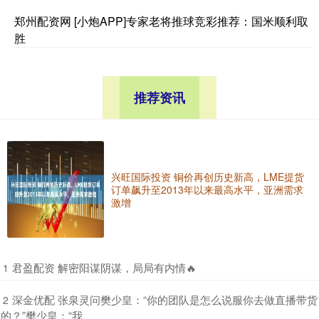
郑州配资网 [小炮APP]专家老将推球竞彩推荐：国米顺利取
胜
推荐资讯
兴旺国际投资 铜价再创历史新高，LME提货
订单飙升至2013年以来最高水平，亚洲需求
激增
​君盈配资 解密阳谋阴谋，局局有内情🔥
1
​深金优配 张泉灵问樊少皇：“你的团队是怎么说服你去做直播带货
2
的？”樊少皇：“我