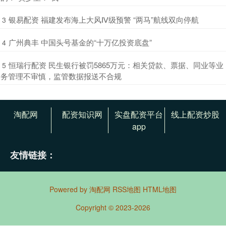
​银易配资 福建发布海上大风Ⅳ级预警 “两马”航线双向停航
3
​广州典丰 中国头号基金的“十万亿投资底盘”
4
​恒瑞行配资 民生银行被罚5865万元：相关贷款、票据、同业等业
5
务管理不审慎，监管数据报送不合规
淘配网
配资知识网
实盘配资平台
线上配资炒股
app
友情链接：
Powered by
淘配网
RSS地图
HTML地图
Copyright
© 2023-2026