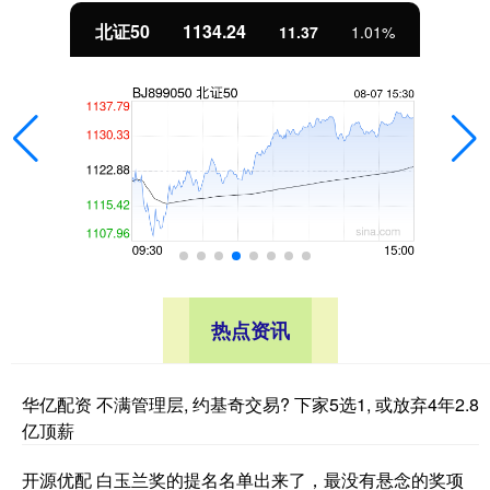
北证50
1134.24
11.37
1.01%
热点资讯
华亿配资 不满管理层, 约基奇交易? 下家5选1, 或放弃4年2.8
亿顶薪
开源优配 白玉兰奖的提名名单出来了，最没有悬念的奖项