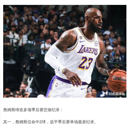
詹姆斯缔造多项季后赛悲催纪录：
其一，詹姆斯仅命中2球，追平季后赛单场最差纪录。