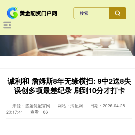
诚利和 詹姆斯8年无缘横扫: 9中2送8失
误创多项最差纪录 刷到10分才打卡
来源：盛盈优配官网
网站：淘配网
日期：2026-04-28
20:17:41
查看：86