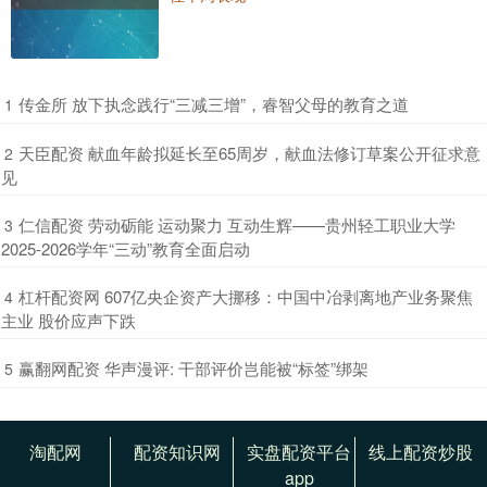
​传金所 放下执念践行“三减三增”，睿智父母的教育之道
1
​天臣配资 献血年龄拟延长至65周岁，献血法修订草案公开征求意
2
见
​仁信配资 劳动砺能 运动聚力 互动生辉——贵州轻工职业大学
3
2025-2026学年“三动”教育全面启动
​杠杆配资网 607亿央企资产大挪移：中国中冶剥离地产业务聚焦
4
主业 股价应声下跌
​赢翻网配资 华声漫评: 干部评价岂能被“标签”绑架
5
淘配网
配资知识网
实盘配资平台
线上配资炒股
app