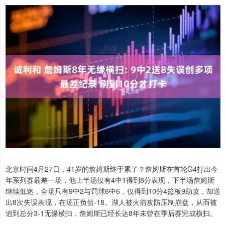
北京时间4月27日，41岁的詹姆斯终于累了？詹姆斯在首轮G4打出今
年系列赛最差一场，他上半场仅有4中1得到8分表现，下半场詹姆斯
继续低迷，全场只有9中2与罚球6中6，仅得到10分4篮板9助攻，却送
出8次失误表现，在场正负值-18。湖人被火箭攻防压制崩盘，从而被
追到总分3-1无缘横扫，詹姆斯已经长达8年未曾在季后赛完成横扫。