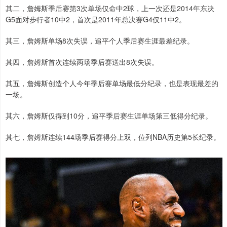
其二，詹姆斯季后赛第3次单场仅命中2球，上一次还是2014年东决
G5面对步行者10中2，首次是2011年总决赛G4仅11中2。
其三，詹姆斯单场8次失误，追平个人季后赛生涯最差纪录。
其四，詹姆斯首次连续两场季后赛送出8次失误。
其五，詹姆斯创造个人今年季后赛单场最低分纪录，也是表现最差的
一场。
其六，詹姆斯仅得到10分，追平季后赛生涯单场第三低得分纪录。
其七，詹姆斯连续144场季后赛得分上双，位列NBA历史第5长纪录。