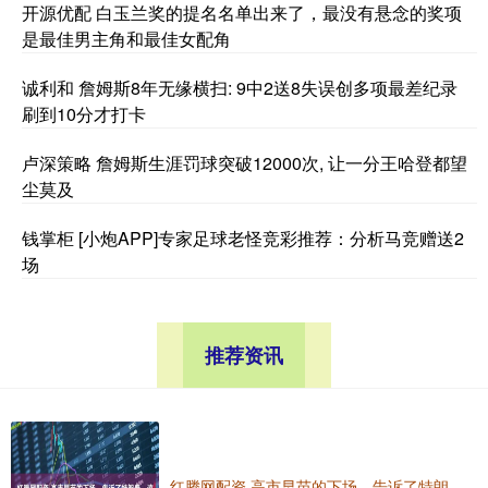
开源优配 白玉兰奖的提名名单出来了，最没有悬念的奖项
是最佳男主角和最佳女配角
诚利和 詹姆斯8年无缘横扫: 9中2送8失误创多项最差纪录
刷到10分才打卡
卢深策略 詹姆斯生涯罚球突破12000次, 让一分王哈登都望
尘莫及
钱掌柜 [小炮APP]专家足球老怪竞彩推荐：分析马竞赠送2
场
推荐资讯
红腾网配资 高市早苗的下场，告诉了特朗