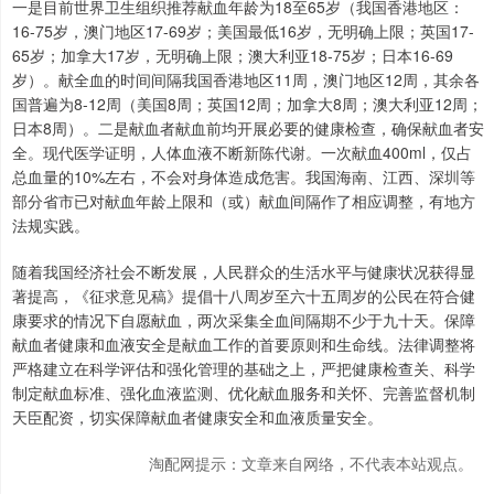
一是目前世界卫生组织推荐献血年龄为18至65岁（我国香港地区：
16-75岁，澳门地区17-69岁；美国最低16岁，无明确上限；英国17-
65岁；加拿大17岁，无明确上限；澳大利亚18-75岁；日本16-69
岁）。献全血的时间间隔我国香港地区11周，澳门地区12周，其余各
国普遍为8-12周（美国8周；英国12周；加拿大8周；澳大利亚12周；
日本8周）。二是献血者献血前均开展必要的健康检查，确保献血者安
全。现代医学证明，人体血液不断新陈代谢。一次献血400ml，仅占
总血量的10%左右，不会对身体造成危害。我国海南、江西、深圳等
部分省市已对献血年龄上限和（或）献血间隔作了相应调整，有地方
法规实践。
随着我国经济社会不断发展，人民群众的生活水平与健康状况获得显
著提高，《征求意见稿》提倡十八周岁至六十五周岁的公民在符合健
康要求的情况下自愿献血，两次采集全血间隔期不少于九十天。保障
献血者健康和血液安全是献血工作的首要原则和生命线。法律调整将
严格建立在科学评估和强化管理的基础之上，严把健康检查关、科学
制定献血标准、强化血液监测、优化献血服务和关怀、完善监督机制
天臣配资，切实保障献血者健康安全和血液质量安全。
淘配网提示：文章来自网络，不代表本站观点。