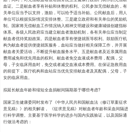
血证。二是献血者享有补贴和休整的权利。公民参加无偿献血的，有
关单位应当予以支持，激励，可以给予适当补贴。公民献血后，用人
单位可以根据实际情况安排休整。三是建立政府和有关单位的奖励机
制。国家将无偿献血工作情况纳入精神文明建设和健康城镇创建指标
体系。各级人民政府应当建立献血者激励机制，各有关单位应当制定
献血者优待奖励政策。四是献血者享有便捷就医等权利。鼓励医疗机
构为献血者提供便捷就医服务，血站应当做好相关保障工作，并开展
献血者关爱活动，不断提升献血服务水平。五是献血者及近亲属用血
费用减免和优先用血的权利。献血者免交血液成本费用，配偶，父
母，子女临床用血时，免交或者减交血液成本费用。在保证急救用血
的前提下，医疗机构和血站应当优先安排献血者及其配偶，父母，子
女的临床用血。
拟延长献血年龄和缩短全血捐献间隔期基于哪些考虑?
国家卫生健康委同时发布了《中华人民共和国献血法（修订草案征求
意见稿）》的相关解读， 《征求意见稿》对献血者年龄和采血间隔进
行科学调整。主要基于医学科学的进步与国内实践验证，以及国际通
行做法考虑的：