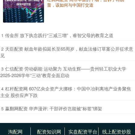
普，该如何与中国打交道
​传金所 放下执念践行“三减三增”，睿智父母的教育之道
1
​天臣配资 献血年龄拟延长至65周岁，献血法修订草案公开征求意
2
见
​仁信配资 劳动砺能 运动聚力 互动生辉——贵州轻工职业大学
3
2025-2026学年“三动”教育全面启动
​杠杆配资网 607亿央企资产大挪移：中国中冶剥离地产业务聚焦
4
主业 股价应声下跌
​赢翻网配资 华声漫评: 干部评价岂能被“标签”绑架
5
淘配网
配资知识网
实盘配资平台
线上配资炒股