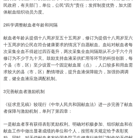
民政府，有关部门，单位，公民"四方"责任；发挥制度优势，加大团
体献血组织动员力度。
2科学调整献血者年龄和间隔
献血者年龄从提倡十八周岁至五十五周岁，修订为提倡十八周岁至六
十五周岁的公民在符合健康要求的情况下自愿献血。血站对献血者每
次采集全血不得超过四百毫升，两次采集全血间隔期从不少于六个月
修订为不少于九十天。鼓励支持血液采供贮用等环节的科技创新，每
个县（市，区）至少设置一个固定献血屋（点），人口较多和用血需
求较大的县（市，区）酌情增设，提升血液保障能力，加强协调调
度，健全血液应急调配机制。
3完善献血者激励机制
《征求意见稿》较现行《中华人民共和国献血法》进一步完善了献血
者保障与激励机制，单列了第四章：
一是献血者享有获得表彰奖励权利。明确对积极参加、组织献血和在
献血工作中做出显著成绩的单位和个人，按照有关规定给予表彰奖
励，同时，对无偿献血者发给国务院卫生健康行政部门制作的无偿献