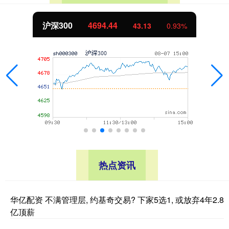
沪深300
4694.44
43.13
0.93%
热点资讯
华亿配资 不满管理层, 约基奇交易? 下家5选1, 或放弃4年2.8
亿顶薪