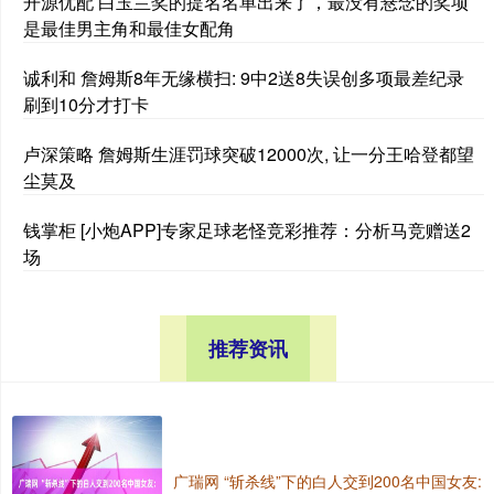
开源优配 白玉兰奖的提名名单出来了，最没有悬念的奖项
是最佳男主角和最佳女配角
诚利和 詹姆斯8年无缘横扫: 9中2送8失误创多项最差纪录
刷到10分才打卡
卢深策略 詹姆斯生涯罚球突破12000次, 让一分王哈登都望
尘莫及
钱掌柜 [小炮APP]专家足球老怪竞彩推荐：分析马竞赠送2
场
推荐资讯
广瑞网 “斩杀线”下的白人交到200名中国女友: