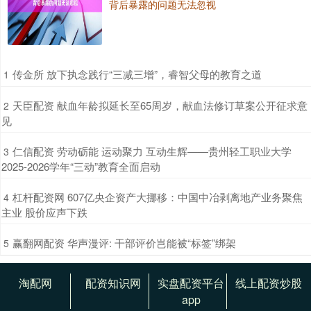
背后暴露的问题无法忽视
​传金所 放下执念践行“三减三增”，睿智父母的教育之道
1
​天臣配资 献血年龄拟延长至65周岁，献血法修订草案公开征求意
2
见
​仁信配资 劳动砺能 运动聚力 互动生辉——贵州轻工职业大学
3
2025-2026学年“三动”教育全面启动
​杠杆配资网 607亿央企资产大挪移：中国中冶剥离地产业务聚焦
4
主业 股价应声下跌
​赢翻网配资 华声漫评: 干部评价岂能被“标签”绑架
5
淘配网
配资知识网
实盘配资平台
线上配资炒股
app