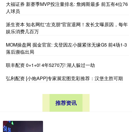
大福证券 新赛季MVP投注量排名: 詹姆斯最多 前五有4位76
人球员
派生资本 知名网红“左克朋”官宣退网！发长文曝原因，每年
娱乐消费几百万
MOM操盘网 掘金官宣: 戈登因左小腿紧张无缘G5 前4场1-3
落后濒临出局
联丰配资 0+1+0! 4年5270万! 湖人躲过一劫
弘利配资 [小炮APP]专家展宏图竞彩推荐：汉堡主胜可期
推荐资讯