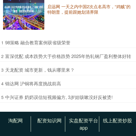
启远网 一天之内中国2次点名高市，“鸡贼”的
特朗普，提前跟她划清界限
​98策略 融合教育案例获省级荣誉
1
​富深优配 成本跌势大于价格跌势 2025年热轧钢厂盈利整体好转
2
​天龙配资 城市更新，钱从哪里来？
3
​锦达网 沪铜将再度挑战前高
4
​中兴证券 奶奶误信短视频偏方, 3岁娃咳嗽没好反被烫!
5
淘配网
配资知识网
实盘配资平台
线上配资炒股
app