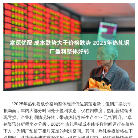
“2025年热轧卷板价格均整体维持低位震荡走势，但钢厂摆脱亏
损局面，年内大部分时间处于盈利状态，仅在四季度，热轧普碳钢出
现亏损。企业利润情况好转，带动热轧卷板生产企业‘元气’回升。”卓
创资讯分析师李欢分析，2025年热轧卷板成本线多数时间运行在价格
下方，为钢厂预留了相对充足的利润空间。其间，热轧卷板价格在下
跌期间，跌势缓于成本富深优配，但在上涨过程中，价格涨势快于成