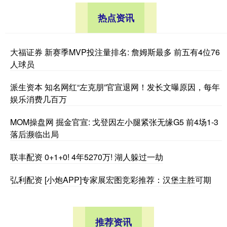
热点资讯
大福证券 新赛季MVP投注量排名: 詹姆斯最多 前五有4位76
人球员
派生资本 知名网红“左克朋”官宣退网！发长文曝原因，每年
娱乐消费几百万
MOM操盘网 掘金官宣: 戈登因左小腿紧张无缘G5 前4场1-3
落后濒临出局
联丰配资 0+1+0! 4年5270万! 湖人躲过一劫
弘利配资 [小炮APP]专家展宏图竞彩推荐：汉堡主胜可期
推荐资讯