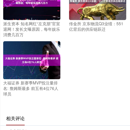
派生资本 知名网红“左克朋”官宣
传金所 京东物流Q3业绩：551
退网！发长文曝原因，每年娱乐
亿背后的供应链跃迁
消费几百万
大福证券 新赛季MVP投注量排
名: 詹姆斯最多 前五有4位76人
球员
相关评论