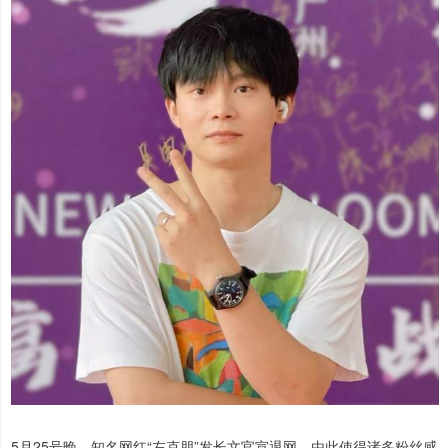
5月25号晚，知名网红“左克朋”发长文官宣退网，由此使得诸多粉丝感