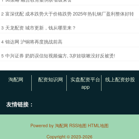
​富深优配 成本跌势大于价格跌势 2025年热轧钢厂盈利整体好转
2
​天龙配资 城市更新，钱从哪里来？
3
​锦达网 沪铜将再度挑战前高
4
​中兴证券 奶奶误信短视频偏方, 3岁娃咳嗽没好反被烫!
5
淘配网
配资知识网
实盘配资平台
线上配资炒股
app
友情链接：
Powered by
淘配网
RSS地图
HTML地图
Copyright
© 2023-2026