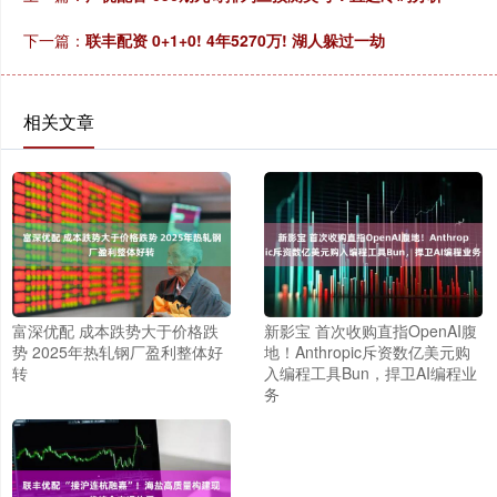
下一篇：
联丰配资 0+1+0! 4年5270万! 湖人躲过一劫
相关文章
富深优配 成本跌势大于价格跌
新影宝 首次收购直指OpenAI腹
势 2025年热轧钢厂盈利整体好
地！Anthropic斥资数亿美元购
转
入编程工具Bun，捍卫AI编程业
务