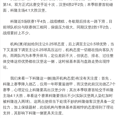
第14。双方正式比赛交手近十次，汉堡6胜2平2负；本季联赛首轮碰
面，科隆主场4:1大胜汉堡。
科隆近5场联赛1平4负，战绩糟糕，冬歇期后排名一路下滑，目
前球队积分与联赛倒三相同，保级压力很大。同期汉堡2胜1平2负，
战绩要好上不少。
机构(澳)初始给到主让0.25球态度，后上调至主让0.5球优势，当
下又直接下调至主让0.25球高压运行，机构态度一切都在指向客队方
向。而两队均为本季升班马，定位差距不大，但状态、排名、过往整
体交锋这些优势都在汉堡这一侧，这时候基本面与盘路走势出现悖
论。
我们来看一下科隆这一侧(抛开机构态度)有没有关注度：首先，
科隆上赛季降入德乙，仅用一年即重返德甲，而汉堡此前沉沦德乙7个
赛季，心理定位上科隆要高出汉堡少许；其次本季联赛首轮交手科隆
主场4:1大胜，单看这个赛果科隆要强出不少(实际汉堡两人染红加时
被科隆连入两球)。这两点使得当下处境不妙的科隆做客汉堡具备一定
拉力，加上保级题材，此役机构与整体基本面相悖的态度得到了理论
支持，其影响下科隆一侧更具关注度。