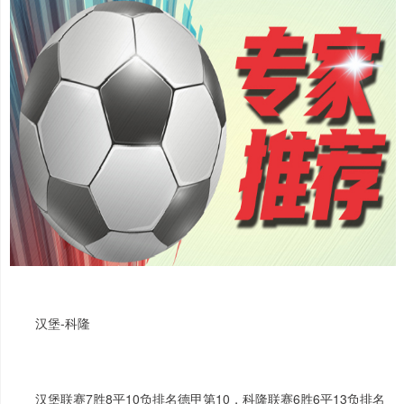
汉堡-科隆
汉堡联赛7胜8平10负排名德甲第10，科隆联赛6胜6平13负排名