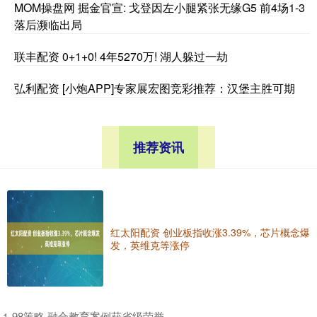
MOM操盘网 掘金官宣: 戈登因左小腿紧张无缘G5 前4场1-3
落后濒临出局
联丰配资 0+1+0! 4年5270万! 湖人躲过一劫
弘利配资 [小炮APP]专家展宏图竞彩推荐：汉堡主胜可期
推荐资讯
红太阳配资 创业板指收涨3.39%，芯片概念爆
发，英维克等涨停
​98策略 融合教育案例获省级荣誉
1