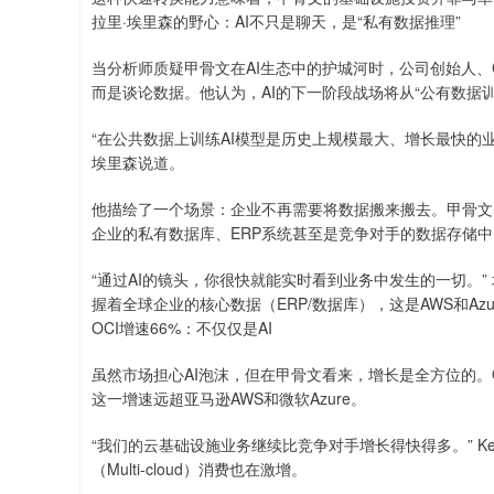
拉里·埃里森的野心：AI不只是聊天，是“私有数据推理”
当分析师质疑甲骨文在AI生态中的护城河时，公司创始人、CTO
而是谈论数据。他认为，AI的下一阶段战场将从“公有数据训
“在公共数据上训练AI模型是历史上规模最大、增长最快的
埃里森说道。
他描绘了一个场景：企业不再需要将数据搬来搬去。甲骨文的AI数据
企业的私有数据库、ERP系统甚至是竞争对手的数据存储中
“通过AI的镜头，你很快就能实时看到业务中发生的一切。
握着全球企业的核心数据（ERP/数据库），这是AWS和Az
OCI增速66%：不仅仅是AI
虽然市场担心AI泡沫，但在甲骨文看来，增长是全方位的。O
这一增速远超亚马逊AWS和微软Azure。
“我们的云基础设施业务继续比竞争对手增长得快得多。” Ke
（Multi-cloud）消费也在激增。