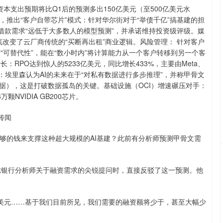
年资本支出预期将比Q1后的预测多出150亿美元（至500亿美元水
，推出“客户自带芯片”模式：针对华尔街对于“举债千亿”搞基建的担
借款需求“远低于大多数人的模型预测”，并承诺维持投资级评级。媒
底改变了云厂商传统的“买断再出租”商业逻辑。风险管理： 针对客户
具有高度“可替代性”，能在“数小时内”将计算能力从一个客户转移到另一个客
RPO达到惊人的5233亿美元，同比增长433%，主要由Meta、
I终局构想：埃里森认为AI的未来在于“对私有数据进行多步推理”，并称甲骨文
据），这是打破数据孤岛的关键。基础设施（OCI）增速碾压对手：
颗NVIDIA GB200芯片。
传闻
够的钱来支撑这种超大规模的AI基建？此前有分析师预测甲骨文需
回答德意志银行分析师关于融资需求的尖锐提问时，直接反驳了这一预测。他
亿美元……基于我们目前所见，我们需要的融资额将少于，甚至大幅少