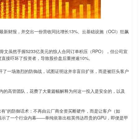
沪深300
4694.44
.42%
43.13
0.93%
最新财报，并交出一份营收同比增长13%、云基础设施（OCI）狂飙
文虽然手握5233亿美元的惊人合同订单积压（RPO），但公司宣
度直接吓坏了投资者，导致股价盘后重挫逾10%。
展开了一场激烈的防御战，试图证明这并非盲目扩张，而是被巨头客户
son）在内的高管团队，花费了大量篇幅解释为何这一投入是安全的，以及
未有”的防御话术：不再由云厂商全资买断硬件，而是让客户（如
更揭示了一个行业内幕——单纯依靠出租英伟达昂贵的GPU，即便是甲