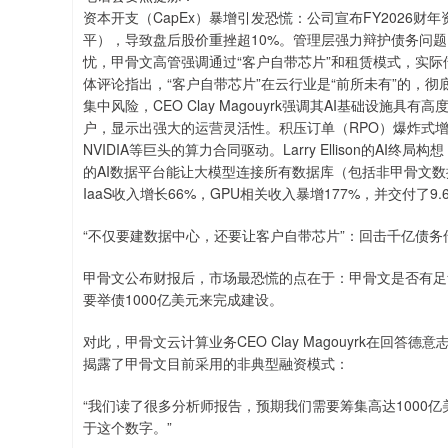
资本开支（CapEx）暴增引发恐慌：公司宣布FY2026财
平），导致盘后股价重挫超10%。管理层强力辩护债务问题
忧，甲骨文高管强调通过“客户自带芯片”和租赁模式，实际
体评论指出，“客户自带芯片”在云行业是“前所未有”的，彻
集中风险，CEO Clay Magouyrk强调其AI基础设施
户，显示出强大的运营灵活性。积压订单（RPO）爆炸式增长：
NVIDIA等巨头的算力合同驱动。Larry Ellison的A
的AI数据平台能让大模型连接所有数据库（包括非甲骨文数
IaaS收入增长66%，GPU相关收入暴增177%，并交付了9.6万
“不仅要建数据中心，还要让客户自带芯片”：回击千亿债务
甲骨文公布财报后，市场最恐慌的点在于：甲骨文是否有足
要举债1000亿美元来完成建设。
对此，甲骨文云计算业务CEO Clay Magouyrk在
揭露了甲骨文目前采用的非典型融资模式：
“我们读了很多分析师报告，预期我们需要筹集高达1000
于这个数字。”