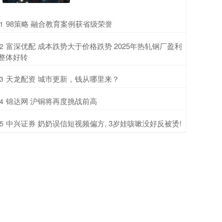
​98策略 融合教育案例获省级荣誉
1
​富深优配 成本跌势大于价格跌势 2025年热轧钢厂盈利
2
整体好转
​天龙配资 城市更新，钱从哪里来？
3
​锦达网 沪铜将再度挑战前高
4
​中兴证券 奶奶误信短视频偏方, 3岁娃咳嗽没好反被烫!
5