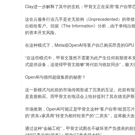
Clay进一步解释了其中的玄机：甲骨文正在采用“客户自带芯片（Bri
这在云服务行业几乎是史无前例（Unprecedented
出租给客户。但据《The Information》分析，由
的资本开支风险。
在这种模式下，Meta或OpenAI等客户自己购买昂贵的G
“在这些模式中，甲骨文显然不需要为此产生任何前期资本支
式提供设备，这使得甲骨文能够“将付款与收款同步”，极大
OpenAI与德州超级集群的秘密？
这一新模式与此前的市场传闻形成了完美的互证。此前有报道
是直接购买。而甲骨文在电话会上恰好提到了其在德克萨斯州阿
市场推测，OpenAI可能正是甲骨文这种“客户自带/租赁
的“房东+家具商”转变为相对轻资产的“二房东”，这将极大
通过这种“金融工程”，甲骨文试图在不破坏资产负债表的前
150亿美元的“超支”：因为“订单来得太快”