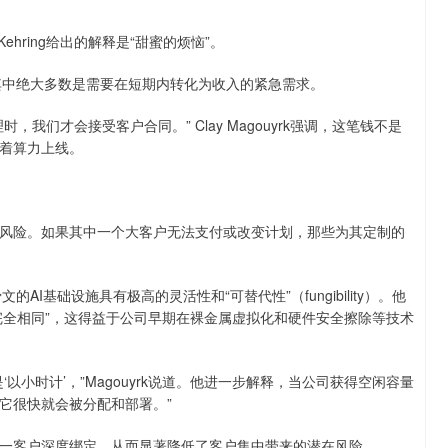
ehring给出的解释是“甜蜜的烦恼”。
，其中绝大多数是需要在短期内转化为收入的紧急需求。
我们才会接受客户合同。” Clay Magouyrk强调，这笔钱不是
着算力上线。
风险。如果其中一个大客户无法支付或改变计划，那些为其定制的
文的AI基础设施具有极高的灵活性和“可替代性”（fungibility）。他
完全相同”，这得益于公司早期在裸金属虚拟化和硬件安全擦除等技术
小时计’，”Magouyrk说道。他进一步解释，当公司获得空闲容量
“它很快就会被分配和部署。”
一客户深度绑定，从而显著降低了客户集中带来的潜在风险。