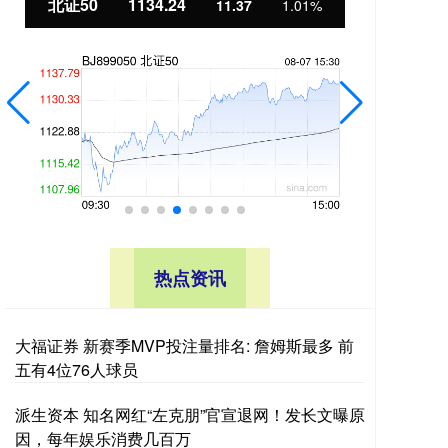
北证50
1134.24
创
11.37
1.01%
热点资讯
大福证券 新赛季MVP投注量排名: 詹姆斯最多 前
五有4位76人球员
派生资本 知名网红“左克朋”官宣退网！发长文曝原
因，每年娱乐消费几百万