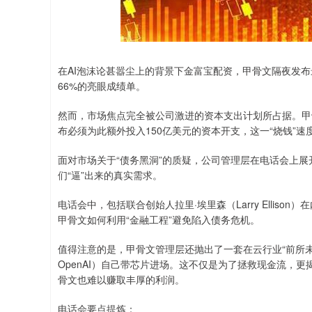
深证成指
14311.01
.68
1.02%
200.89
1
在AI泡沫论甚嚣尘上的背景下金富宝配资，甲骨文隔夜发布
66%的亮眼成绩单。
然而，市场焦点完全被公司激进的资本支出计划所占据。甲骨
布必须为此额外投入150亿美元的资本开支，这一“烧钱”速
面对市场关于“债务黑洞”的质疑，公司管理层在电话会上
们“逼”出来的真实需求。
电话会中，包括联合创始人拉里·埃里森（Larry Elli
甲骨文如何利用“金融工程”避免陷入债务危机。
值得注意的是，甲骨文管理层还抛出了一套在云行业“前所
OpenAI）自己带芯片进场。这不仅是为了拯救现金流，
骨文也难以赚取丰厚的利润。
电话会要点提炼：