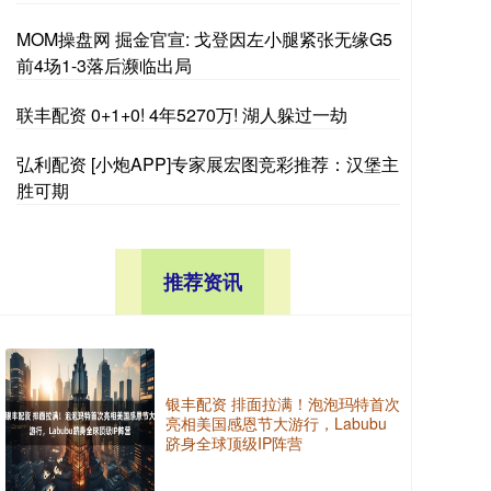
MOM操盘网 掘金官宣: 戈登因左小腿紧张无缘G5
前4场1-3落后濒临出局
联丰配资 0+1+0! 4年5270万! 湖人躲过一劫
弘利配资 [小炮APP]专家展宏图竞彩推荐：汉堡主
胜可期
推荐资讯
银丰配资 排面拉满！泡泡玛特首次
亮相美国感恩节大游行，Labubu
跻身全球顶级IP阵营