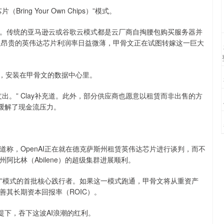
ng Your Own Chips）”模式。
）的举措。传统的亚马逊云或谷歌云模式都是云厂商自掏腰包购买服务器并
于单纯出租昂贵的英伟达芯片利润率日益微薄，甲骨文正在试图转嫁这一巨大
PU，安装在甲骨文的数据中心里。
出。” Clay补充道。此外，部分供应商也愿意以租赁而非出售的方
缓解了现金流压力。
称，OpenAI正在就在德克萨斯州租赁英伟达芯片进行谈判，而不
比林（Abilene）的超级集群进展顺利。
芯片”模式的首批核心践行者。如果这一模式跑通，甲骨文将从重资产
改善其长期资本回报率（ROIC）。
提下，吞下这波AI浪潮的红利。