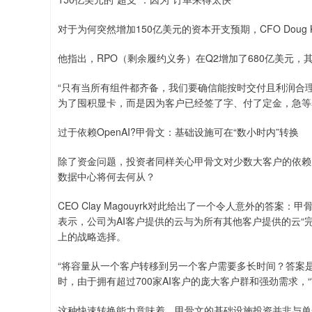
对于为何突然增加150亿美元的资本开支预期，CFO Doug K
他指出，RPO（剩余履约义务）在Q2增加了680亿美元
“只有当所有组件都齐备，我们要确信能按时交付且利润合理时，
为了囤积显卡，而是因为客户已经签了字、付了定金，急等
过于依赖OpenAI?甲骨文：基础设施可在“数小时内”转换
除了资金问题，投资者同样关心甲骨文对少数大客户的依赖
数据中心将何去何从？
CEO Clay Magouyrk对此给出了一个令人意外的答案：甲骨
表示，公司为AI客户提供的云与为所有其他客户提供的云“
上的战略选择。
“将容量从一个客户转移到另一个客户需要多长时间？答案是‘以
时，由于拥有超过700家AI客户的庞大客户群和强劲需求，
这种快速转换能力意味着，甲骨文的基础设施投资并非与单