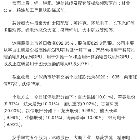
盘面上看，锂、钾肥、通信线缆及配套等板块领涨两市；林业、
公交、粮油加工等板块跌幅居前。
芯片概念午后爆发红太阳配资，英维克、环旭电子、长飞光纤等
多股涨停。锂电池概念大涨，盛新锂能、大中矿业等涨停。
沐曦股份上市首日收涨692.95%，股价报829.9元/股。公司主要
从事自主研发全栈高性能GPU芯片及计算平台，产品包括用于智算推
理的曦思N系列GPU、用于训推一体和通用计算的曦云C系列GPU，
以及正在研发用于图形渲染的曦彩G系列GPU。
截至收盘，沪深两市所有交易个股涨跌比为3626：1635，两市涨
停57家，跌停25家。
个股方面，今日涨停股部分如下：百大集团(10.01%)、翠微股份
(9.97%)、航天晨光(10.01%)、国机重装(9.92%)、古鳌科技
(20.00%)。跌停股部分如下：龙洲股份(-9.96%)、航天长峰
(-9.99%)、生物股份(-10.01%)、海南瑞泽(-10.00%)、银河电子
(-9.92%)。
换手率前五个股为：沐曦股份、大鹏工业、华菱线缆、精创电