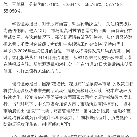
气、三羊马，分别为84.718%、62.644%、58.766%、57.919%、
55.050%。
华西证券指出，对于股市而言，科技轮动缺位时，关注消费板块
高低切逻辑。进入12月，市场追高科技的意愿有所下降，而资金仍在
尝试突围。在这种情况下，高低切逻辑有望受到关注。从11月经济数
据来看，消费增速放缓，考虑到中央经济工作会议将“坚持内需主
导”列为2026年重点任务的首位，市场或将博弈政策加码的预期。同
时，红利板块从11月14日开始调整，从924以来的历史经验来看，潜
在跌幅或有限。新能源逻辑相对扎实，但在11月21日大跌后尚未明显
修复，同样是值得关注的方向。
银河证券指出，国家“稳增长、稳股市”“提振资本市场”的政策目标
将持续定调板块未来走向，流动性适度宽松环境延续、资本市场环境
持续优化、投资者信心重塑等多方面因素共同推动证券板块景气度上
行。当前环境下，中长期资金加速入市，市场活跃度维持高位，资本
市场展现出“健康牛”态势，财富管理转型、国际业务拓展、金融科技
赋能均有望成为行业提升ROE驱动力。当前板块估值处于历史低位，
防御反弹攻守兼备。(中新经纬APP)
(文中观点仅供参考，不构成投资建议红太阳配资，投资有风险，