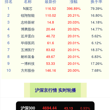
排名
名称
最新价
涨幅
换手率
1
N展芯
116.52
396.89%
79.39%
2
锐翔智能
110.02
20.21%
16.80%
3
志特新材
14.8
20.03%
14.18%
4
博腾股份
20.44
20.02%
14.77%
5
近岸蛋白
46.72
20.01%
5.62%
6
毕得医药
61.6
20.01%
6.12%
7
五洲医疗
83.62
20.01%
18.37%
8
耐科装备
49.67
20.01%
6.83%
9
一博科技
53.33
20.01%
17.26%
10
方邦股份
146.16
20.00%
7.68%
沪深京行情 实时轮播
北证50
1134.24
11.37
1.01%