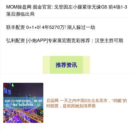
MOM操盘网 掘金官宣: 戈登因左小腿紧张无缘G5 前4场1-3
落后濒临出局
联丰配资 0+1+0! 4年5270万! 湖人躲过一劫
弘利配资 [小炮APP]专家展宏图竞彩推荐：汉堡主胜可期
推荐资讯
启远网 一天之内中国2次点名高市，“鸡贼”的
特朗普，提前跟她划清界限