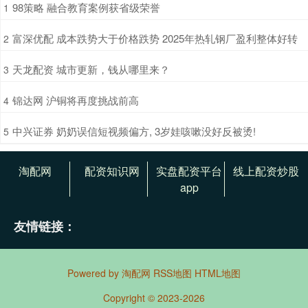
​98策略 融合教育案例获省级荣誉
1
​富深优配 成本跌势大于价格跌势 2025年热轧钢厂盈利整体好转
2
​天龙配资 城市更新，钱从哪里来？
3
​锦达网 沪铜将再度挑战前高
4
​中兴证券 奶奶误信短视频偏方, 3岁娃咳嗽没好反被烫!
5
淘配网
配资知识网
实盘配资平台
线上配资炒股
app
友情链接：
Powered by
淘配网
RSS地图
HTML地图
Copyright
© 2023-2026