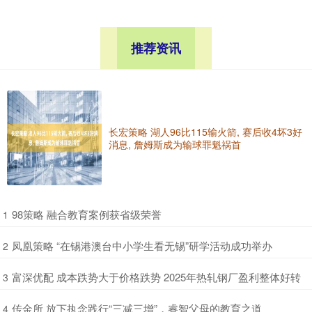
推荐资讯
长宏策略 湖人96比115输火箭, 赛后收4坏3好
消息, 詹姆斯成为输球罪魁祸首
​98策略 融合教育案例获省级荣誉
1
​凤凰策略 “在锡港澳台中小学生看无锡”研学活动成功举办
2
​富深优配 成本跌势大于价格跌势 2025年热轧钢厂盈利整体好转
3
​传金所 放下执念践行“三减三增”，睿智父母的教育之道
4