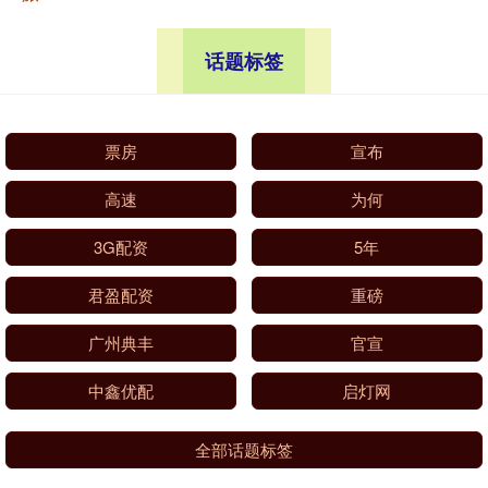
话题标签
票房
宣布
高速
为何
3G配资
5年
君盈配资
重磅
广州典丰
官宣
中鑫优配
启灯网
全部话题标签