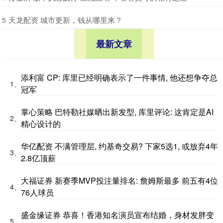
​天龙配资 城市更新，钱从哪里来？
5
最新文章
添利富 CP: 库里已经明确表示了一件事情, 他还想争夺总
1、
冠军
掌心策略 巴特勒社媒晒出新发型, 库里评论: 这肯定是AI
2、
精心设计的
华亿配资 不满管理层, 约基奇交易? 下家5选1, 或放弃4年
3、
2.8亿顶薪
大福证券 新赛季MVP投注量排名: 詹姆斯最多 前五有4位
4、
76人球员
盛金缘证券 恭喜！香港知名演员宣布结婚，身材发胖变
5、