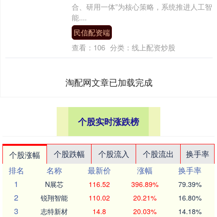
合、研用一体”为核心策略，系统推进人工智
能....
民信配资端
查看：
106
分类：
线上配资炒股
淘配网文章已加载完成
个股实时涨跌榜
个股跌幅
个股流入
个股流出
换手率
个股涨幅
排名
名称
最新价
涨幅
换手率
1
N展芯
116.52
396.89%
79.39%
2
锐翔智能
110.02
20.21%
16.80%
3
志特新材
14.8
20.03%
14.18%