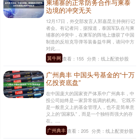
柬埔寨的正常防务合作与柬泰
边境的冲突无关
12月17日，外交部发言人郭嘉昆主持例行记
者会。有记者问，据报道，泰国军队在与柬
埔寨的冲突中，在柬军的阵地上缴获了中国
制造的反坦克导弹等装备益牛网，请问中方
对此....
翼牛网
查看：
155
分类：
线上配资炒股
广州典丰 中国头号基金的“十万
亿投资底盘”
在中国庞大的国家资产体系中广州典丰，中
投公司始终是一家异常低调的机构。 它既不
是一般意义上的基金管理人，也不是简单意
义上的“国家队”，而是一个独特而强大的存
在。....
广州典丰
查看：
205
分类：
线上配资炒股