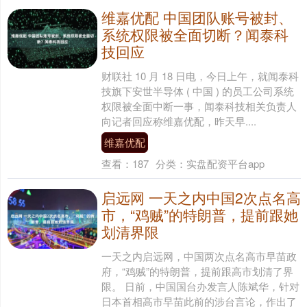
维嘉优配 中国团队账号被封、
系统权限被全面切断？闻泰科
技回应
财联社 10 月 18 日电，今日上午，就闻泰科
技旗下安世半导体 ( 中国 ) 的员工公司系统
权限被全面中断一事，闻泰科技相关负责人
向记者回应称维嘉优配，昨天早....
维嘉优配
查看：
187
分类：
实盘配资平台app
启远网 一天之内中国2次点名高
市，“鸡贼”的特朗普，提前跟她
划清界限
一天之内启远网，中国两次点名高市早苗政
府，“鸡贼”的特朗普，提前跟高市划清了界
限。 日前，中国国台办发言人陈斌华，针对
日本首相高市早苗此前的涉台言论，作出了