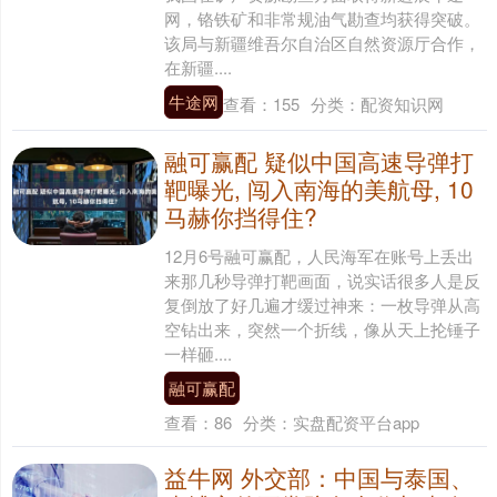
网，铬铁矿和非常规油气勘查均获得突破。
该局与新疆维吾尔自治区自然资源厅合作，
在新疆....
牛途网
查看：
155
分类：
配资知识网
融可赢配 疑似中国高速导弹打
靶曝光, 闯入南海的美航母, 10
马赫你挡得住?
12月6号融可赢配，人民海军在账号上丢出
来那几秒导弹打靶画面，说实话很多人是反
复倒放了好几遍才缓过神来：一枚导弹从高
空钻出来，突然一个折线，像从天上抡锤子
一样砸....
融可赢配
查看：
86
分类：
实盘配资平台app
益牛网 外交部：中国与泰国、