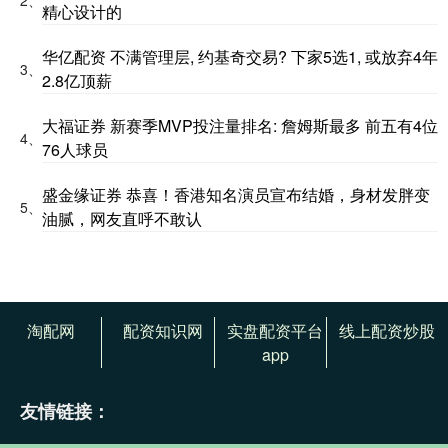
精心设计的
华亿配资 不满管理层, 约基奇交易? 下家5选1, 或放弃4年
3、
2.8亿顶薪
大福证券 新赛季MVP投注量排名: 詹姆斯最多 前五有4位
4、
76人球员
盛金缘证券 恭喜！香港知名演员宣布结婚，身材发胖变
5、
油腻，网友直呼不敢认
淘配网
配资知识网
实盘配资平台
线上配资炒股
app
友情链接：