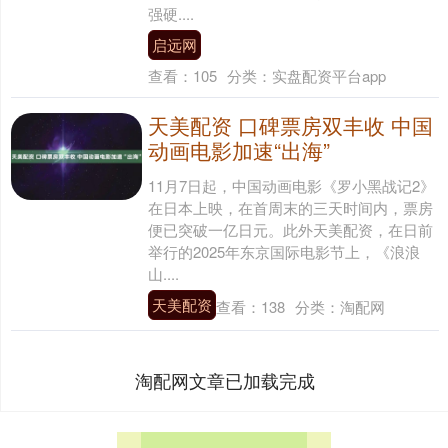
强硬....
启远网
查看：
105
分类：
实盘配资平台app
天美配资 口碑票房双丰收 中国
动画电影加速“出海”
11月7日起，中国动画电影《罗小黑战记2》
在日本上映，在首周末的三天时间内，票房
便已突破一亿日元。此外天美配资，在日前
举行的2025年东京国际电影节上，《浪浪
山....
天美配资
查看：
138
分类：
淘配网
淘配网文章已加载完成