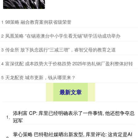
​98策略 融合教育案例获省级荣誉
1
​凤凰策略 “在锡港澳台中小学生看无锡”研学活动成功举办
2
​传金所 放下执念践行“三减三增”，睿智父母的教育之道
3
​富深优配 成本跌势大于价格跌势 2025年热轧钢厂盈利整体好转
4
​天龙配资 城市更新，钱从哪里来？
5
最新文章
添利富 CP: 库里已经明确表示了一件事情, 他还想争夺总
1、
冠军
掌心策略 巴特勒社媒晒出新发型, 库里评论: 这肯定是AI
2、