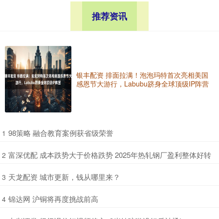
推荐资讯
银丰配资 排面拉满！泡泡玛特首次亮相美国
感恩节大游行，Labubu跻身全球顶级IP阵营
​98策略 融合教育案例获省级荣誉
1
​富深优配 成本跌势大于价格跌势 2025年热轧钢厂盈利整体好转
2
​天龙配资 城市更新，钱从哪里来？
3
​锦达网 沪铜将再度挑战前高
4