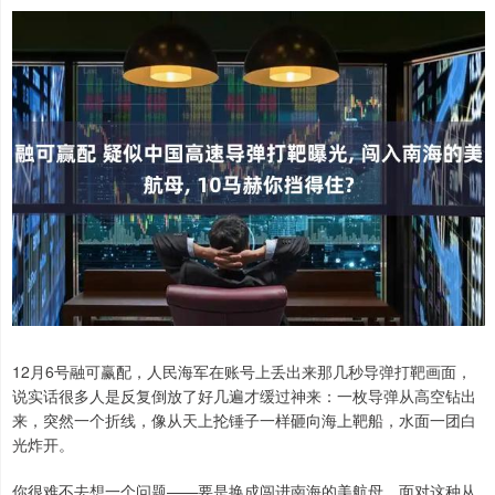
12月6号融可赢配，人民海军在账号上丢出来那几秒导弹打靶画面，
说实话很多人是反复倒放了好几遍才缓过神来：一枚导弹从高空钻出
来，突然一个折线，像从天上抡锤子一样砸向海上靶船，水面一团白
光炸开。
你很难不去想一个问题——要是换成闯进南海的美航母，面对这种从