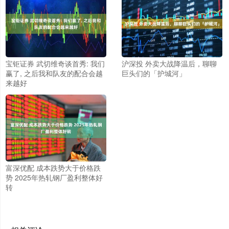
宝钜证券 武切维奇谈首秀: 我们
沪深投 外卖大战降温后，聊聊
赢了, 之后我和队友的配合会越
巨头们的「护城河」
来越好
富深优配 成本跌势大于价格跌
势 2025年热轧钢厂盈利整体好
转