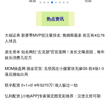
热点资讯
大福证券 新赛季MVP投注量排名: 詹姆斯最多 前五有4位76
人球员
派生资本 知名网红“左克朋”官宣退网！发长文曝原因，每年
娱乐消费几百万
MOM操盘网 掘金官宣: 戈登因左小腿紧张无缘G5 前4场1-3
落后濒临出局
联丰配资 0+1+0! 4年5270万! 湖人躲过一劫
弘利配资 [小炮APP]专家展宏图竞彩推荐：汉堡主胜可期