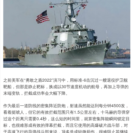
之前美军在“勇敢之盾2022”演习中，用标准-6击沉过一艘退役护卫舰
靶船，但那是静止靶标，换成以30节速度机动的航母，再加上导弹的
末端变轨，拦截成功率会大幅下降。
作为最后一道防线的密集阵近防炮，射速虽然能达到每分钟4500发，
看着挺唬人，但它的有效拦截范围只有1.5公里左右，十马赫的导弹穿
过这个距离只需要0.4秒，这么短的时间里，就算密集阵能瞬间锁定目
标，也很难形成有效的弹幕拦截，而且它使用的高爆破片战斗部，对
于高速飞行的导弹战斗部来说，顶多造成轻微损伤，很难阻止其继续