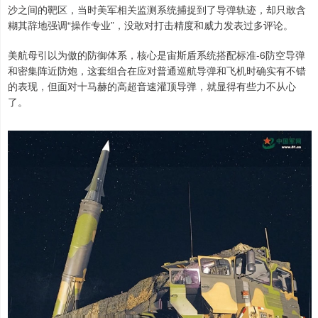
沙之间的靶区，当时美军相关监测系统捕捉到了导弹轨迹，却只敢含
糊其辞地强调“操作专业”，没敢对打击精度和威力发表过多评论。
美航母引以为傲的防御体系，核心是宙斯盾系统搭配标准-6防空导弹
和密集阵近防炮，这套组合在应对普通巡航导弹和飞机时确实有不错
的表现，但面对十马赫的高超音速灌顶导弹，就显得有些力不从心
了。