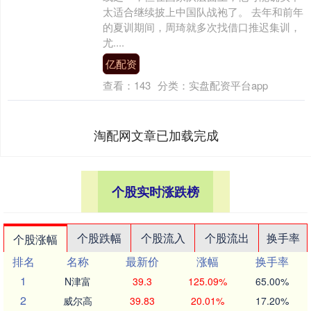
太适合继续披上中国队战袍了。 去年和前年
的夏训期间，周琦就多次找借口推迟集训，
尤....
亿配资
查看：
143
分类：
实盘配资平台app
淘配网文章已加载完成
个股实时涨跌榜
个股跌幅
个股流入
个股流出
换手率
个股涨幅
排名
名称
最新价
涨幅
换手率
1
N津富
39.3
125.09%
65.00%
2
威尔高
39.83
20.01%
17.20%