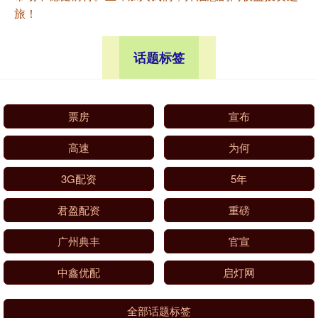
旅！
话题标签
票房
宣布
高速
为何
3G配资
5年
君盈配资
重磅
广州典丰
官宣
中鑫优配
启灯网
全部话题标签