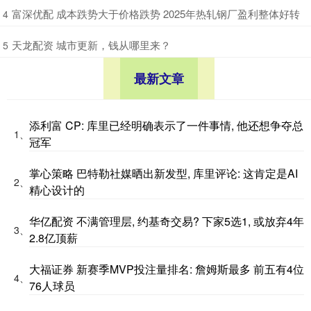
​富深优配 成本跌势大于价格跌势 2025年热轧钢厂盈利整体好转
4
​天龙配资 城市更新，钱从哪里来？
5
最新文章
添利富 CP: 库里已经明确表示了一件事情, 他还想争夺总
1、
冠军
掌心策略 巴特勒社媒晒出新发型, 库里评论: 这肯定是AI
2、
精心设计的
华亿配资 不满管理层, 约基奇交易? 下家5选1, 或放弃4年
3、
2.8亿顶薪
大福证券 新赛季MVP投注量排名: 詹姆斯最多 前五有4位
4、
76人球员