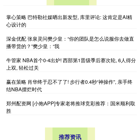
掌心策略 巴特勒社媒晒出新发型, 库里评论: 这肯定是AI精
心设计的
深金优配 张泉灵问樊少皇：“你的团队是怎么说服你去做直
播带货的？”樊少皇：“我
牛管家 NBA首个0-4出炉! 西部第1晋级季后赛次轮, 6人得分
上双, 轻松过关
赢在策略 肖华终于忍不了了! 步行者0.4秒“神操作”, 亲手终
结NBA摆烂时代
郑州配资网 [小炮APP]专家老将推球竞彩推荐：国米顺利取
胜
推荐资讯