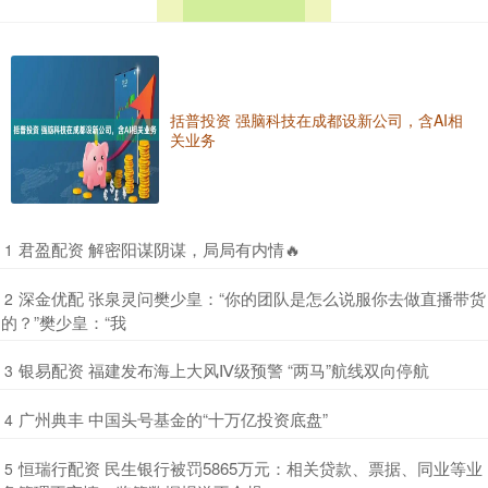
括普投资 强脑科技在成都设新公司，含AI相
关业务
​君盈配资 解密阳谋阴谋，局局有内情🔥
1
​深金优配 张泉灵问樊少皇：“你的团队是怎么说服你去做直播带货
2
的？”樊少皇：“我
​银易配资 福建发布海上大风Ⅳ级预警 “两马”航线双向停航
3
​广州典丰 中国头号基金的“十万亿投资底盘”
4
​恒瑞行配资 民生银行被罚5865万元：相关贷款、票据、同业等业
5