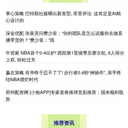
掌心策略 巴特勒社媒晒出新发型, 库里评论: 这肯定是AI精
心设计的
深金优配 张泉灵问樊少皇：“你的团队是怎么说服你去做直
播带货的？”樊少皇：“我
牛管家 NBA首个0-4出炉! 西部第1晋级季后赛次轮, 6人得分
上双, 轻松过关
赢在策略 肖华终于忍不了了! 步行者0.4秒“神操作”, 亲手终
结NBA摆烂时代
郑州配资网 [小炮APP]专家老将推球竞彩推荐：国米顺利取
胜
推荐资讯