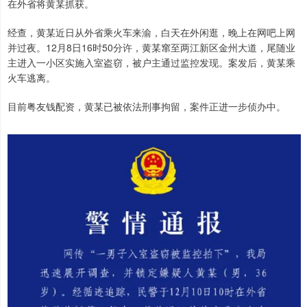
在外省将黄某抓获。
经查，黄某近日从外省乘火车来渝，白天在外闲逛，晚上在网吧上网
并过夜。12月8日16时50分许，黄某窜至两江新区金州大道，尾随业
主进入一小区实施入室盗窃，被户主通过监控发现。案发后，黄某乘
火车逃离。
目前粤友钱配资，黄某已被依法刑事拘留，案件正进一步侦办中。