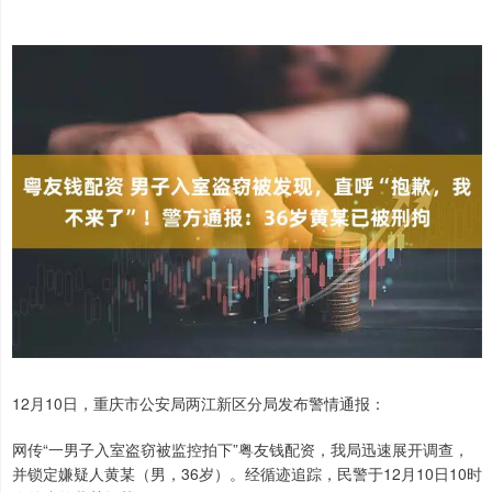
12月10日，重庆市公安局两江新区分局发布警情通报：
网传“一男子入室盗窃被监控拍下”粤友钱配资，我局迅速展开调查，
并锁定嫌疑人黄某（男，36岁）。经循迹追踪，民警于12月10日10时