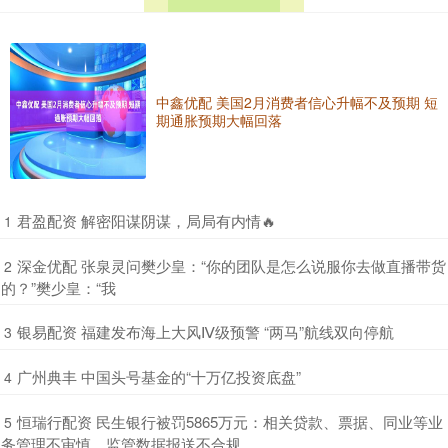
中鑫优配 美国2月消费者信心升幅不及预期 短
期通胀预期大幅回落
​君盈配资 解密阳谋阴谋，局局有内情🔥
1
​深金优配 张泉灵问樊少皇：“你的团队是怎么说服你去做直播带货
2
的？”樊少皇：“我
​银易配资 福建发布海上大风Ⅳ级预警 “两马”航线双向停航
3
​广州典丰 中国头号基金的“十万亿投资底盘”
4
​恒瑞行配资 民生银行被罚5865万元：相关贷款、票据、同业等业
5
务管理不审慎，监管数据报送不合规