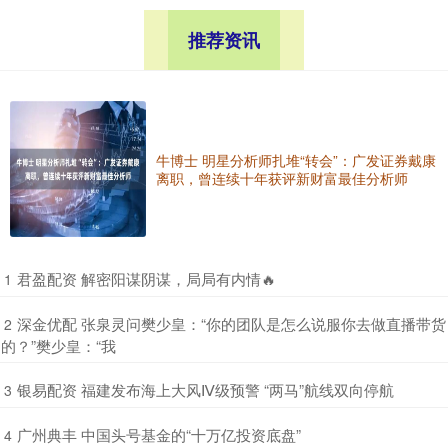
推荐资讯
牛博士 明星分析师扎堆“转会”：广发证券戴康
离职，曾连续十年获评新财富最佳分析师
​君盈配资 解密阳谋阴谋，局局有内情🔥
1
​深金优配 张泉灵问樊少皇：“你的团队是怎么说服你去做直播带货
2
的？”樊少皇：“我
​银易配资 福建发布海上大风Ⅳ级预警 “两马”航线双向停航
3
​广州典丰 中国头号基金的“十万亿投资底盘”
4