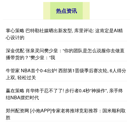
热点资讯
掌心策略 巴特勒社媒晒出新发型, 库里评论: 这肯定是AI精
心设计的
深金优配 张泉灵问樊少皇：“你的团队是怎么说服你去做直
播带货的？”樊少皇：“我
牛管家 NBA首个0-4出炉! 西部第1晋级季后赛次轮, 6人得分
上双, 轻松过关
赢在策略 肖华终于忍不了了! 步行者0.4秒“神操作”, 亲手终
结NBA摆烂时代
郑州配资网 [小炮APP]专家老将推球竞彩推荐：国米顺利取
胜