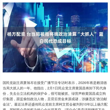
国民党副主席萧旭岑在接受广播节目专访时表示，2026年将是赖清德
当局大抓人的一年。他指出，2月1日民众党主席黄国昌将卸下民代身
份，失去台立法机构的保护伞，很可能被抓。绿营声称黄国昌成立狗
仔集团，跟监偷拍政治人物，且背后资金来源成谜，涉嫌违反“政治献
金法”。最近法界还盛传民众党前主席柯文哲会被判刑10年以上杨方配
资，届时民众党的权力核心会出现真空，“蓝白合”是否还能继续下去