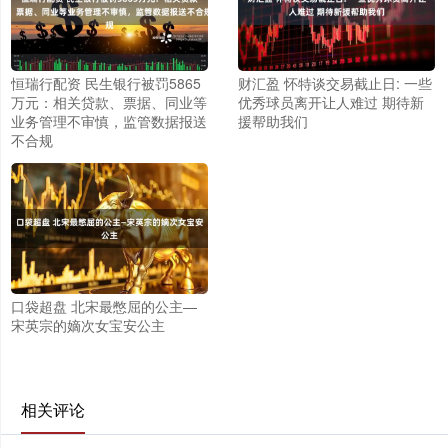
恒瑞行配资 民生银行被罚5865
财汇盈 怀特谈交易截止日: 一些
万元：相关贷款、票据、同业等
优秀球员离开让人难过 期待新
业务管理不审慎，监管数据报送
援帮助我们
不合规
口袋超盘 北宋最憋屈的公主—
宋英宗的嫡次女宝安公主
相关评论