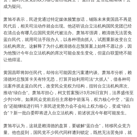
成为疑问。
萧旭岑表示，民进党通过特定媒体频繁放话，铺陈未来黄国昌不再是
民代后，相关司法动作就会出现。他还听说台立法机构国民党团已经
在清点会有哪几位国民党民代被法办。萧旭岑强调，赖清德无法罢免
蓝白民代，就用司法手段办人，以各种理由抓人，试图重新改变台立
法机构席次。这解释了为什么赖清德在总预算案上始终不愿让步，因
为他预计今年台立法机构的席次可能会发生变化，但蓝白联盟绝不能
让他得逞。
黄国昌即将卸任民代，却传出可能因贪污案遭约谈。萧旭岑分析，赖
清德对总预算卡关有恃无恐，打算开始利用司法“大抓人”，借各种司
法案件抓走蓝白民代，改变民众党权力结构，扭转台立法机构席次、
推动“绿白合”。萧旭岑担心，柯文哲案预计3月26日宣判，法界盛传至
少判10年。如果民众党前后任主席都中箭落马，权力核心中空，“蓝白
合”还能继续进行吗？亲民进党势力会不会站上权力核心，变成“绿白
合”？新一批白委即将进入台立法机构，前述状况今年都可能发生。
萧旭岑认为，这就是赖清德的盘算，要破解“蓝白合”，转移民众党力
量。他也提到，国民党不少民代同样遭到锁定，既然无法罢免掉，就