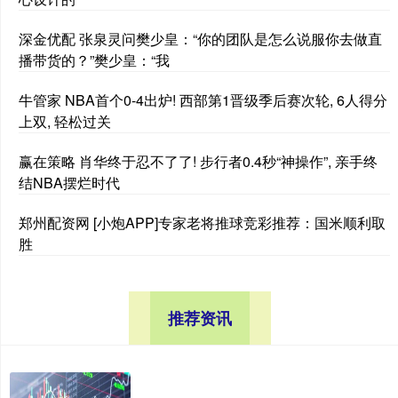
深金优配 张泉灵问樊少皇：“你的团队是怎么说服你去做直
播带货的？”樊少皇：“我
牛管家 NBA首个0-4出炉! 西部第1晋级季后赛次轮, 6人得分
上双, 轻松过关
赢在策略 肖华终于忍不了了! 步行者0.4秒“神操作”, 亲手终
结NBA摆烂时代
郑州配资网 [小炮APP]专家老将推球竞彩推荐：国米顺利取
胜
推荐资讯