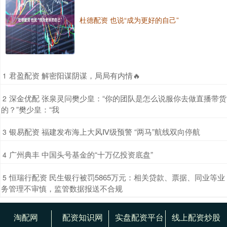
杜德配资 也说“成为更好的自己”
​君盈配资 解密阳谋阴谋，局局有内情🔥
1
​深金优配 张泉灵问樊少皇：“你的团队是怎么说服你去做直播带货
2
的？”樊少皇：“我
​银易配资 福建发布海上大风Ⅳ级预警 “两马”航线双向停航
3
​广州典丰 中国头号基金的“十万亿投资底盘”
4
​恒瑞行配资 民生银行被罚5865万元：相关贷款、票据、同业等业
5
务管理不审慎，监管数据报送不合规
淘配网
配资知识网
实盘配资平台
线上配资炒股