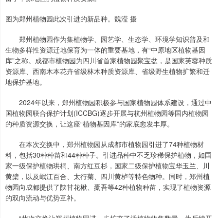
图为郑州植物园此次引进的新品种。魏滢 摄
郑州植物园作为集植物学、园艺学、生态学、环境学知识普及和
生物多样性资源迁地保育为一体的重要基地，有“中原地区植物基因
库”之称。成都市植物园为四川省首家植物园聚宝盆，是国家芙蓉种质
资源库、西南木本花卉省级林木种质资源库、省级野生植物扩繁和迁
地保护基地。
2024年以来，郑州植物园积极参与国家植物园体系建设，通过中
国植物园联合保护计划(ICCBG)逐步开展与杭州植物园等国内植物园
的种质资源交换，让这座“植物基因库”的家底愈发丰厚。
在本次交换中，郑州植物园从成都市植物园引进了74种植物材
料，包括30种种苗和44种种子。引进品种中不乏珍稀保护植物，如国
家一级保护植物珙桐、南方红豆杉，国家二级保护植物宝华玉兰、川
黄檗，以及岷江百合、太行菊、四川黄栌等特色物种。同时，郑州植
物园向成都提供了陕甘花楸、橐吾等42种植物种苗，实现了植物资源
的双向流动与优势互补。