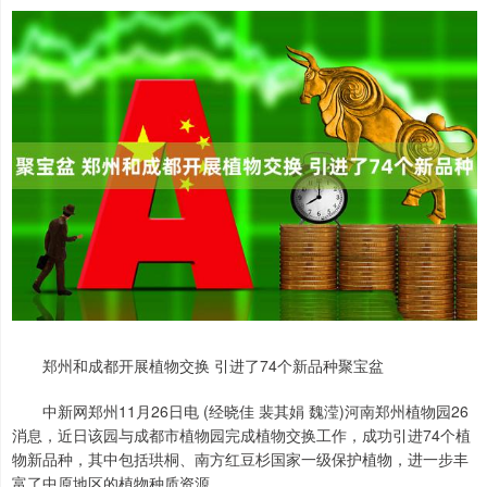
郑州和成都开展植物交换 引进了74个新品种聚宝盆
中新网郑州11月26日电 (经晓佳 裴其娟 魏滢)河南郑州植物园26
消息，近日该园与成都市植物园完成植物交换工作，成功引进74个植
物新品种，其中包括珙桐、南方红豆杉国家一级保护植物，进一步丰
富了中原地区的植物种质资源。