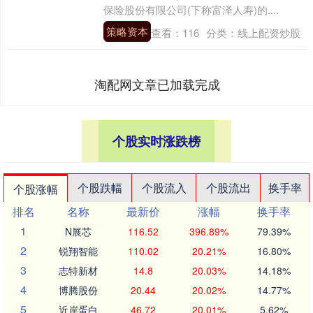
保险股份有限公司(下称富泽人寿)的....
策略资本
查看：
116
分类：
线上配资炒股
淘配网文章已加载完成
个股实时涨跌榜
个股跌幅
个股流入
个股流出
换手率
个股涨幅
排名
名称
最新价
涨幅
换手率
1
N展芯
116.52
396.89%
79.39%
2
锐翔智能
110.02
20.21%
16.80%
3
志特新材
14.8
20.03%
14.18%
4
博腾股份
20.44
20.02%
14.77%
5
近岸蛋白
46.72
20.01%
5.62%