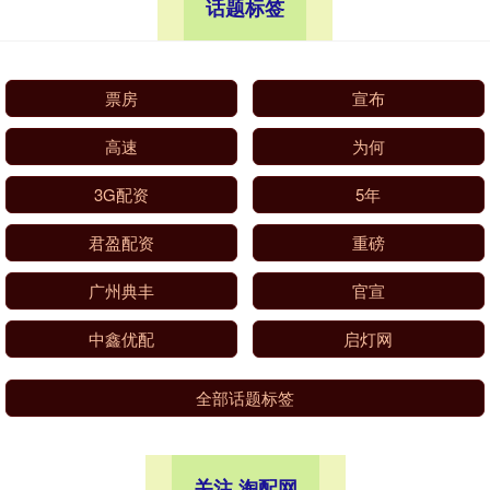
话题标签
票房
宣布
高速
为何
3G配资
5年
君盈配资
重磅
广州典丰
官宣
中鑫优配
启灯网
全部话题标签
关注 淘配网