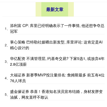
最新文章
添利富 CP: 库里已经明确表示了一件事情, 他还想争夺总
1、
冠军
掌心策略 巴特勒社媒晒出新发型, 库里评论: 这肯定是AI
2、
精心设计的
华亿配资 不满管理层, 约基奇交易? 下家5选1, 或放弃4年
3、
2.8亿顶薪
大福证券 新赛季MVP投注量排名: 詹姆斯最多 前五有4位
4、
76人球员
盛金缘证券 恭喜！香港知名演员宣布结婚，身材发胖变
5、
油腻，网友直呼不敢认