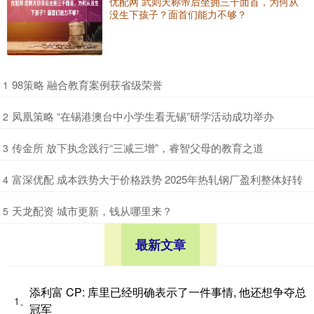
优配网 武则天称帝后坐拥三千面首，为何从
没生下孩子？面首们能力不够？
​98策略 融合教育案例获省级荣誉
1
​凤凰策略 “在锡港澳台中小学生看无锡”研学活动成功举办
2
​传金所 放下执念践行“三减三增”，睿智父母的教育之道
3
​富深优配 成本跌势大于价格跌势 2025年热轧钢厂盈利整体好转
4
​天龙配资 城市更新，钱从哪里来？
5
最新文章
添利富 CP: 库里已经明确表示了一件事情, 他还想争夺总
1、
冠军