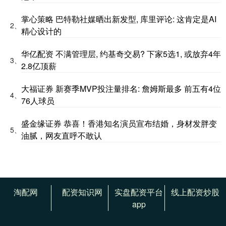
掌心策略 巴特勒社媒晒出新发型, 库里评论: 这肯定是AI
2、
精心设计的
华亿配资 不满管理层, 约基奇交易? 下家5选1, 或放弃4年
3、
2.8亿顶薪
大福证券 新赛季MVP投注量排名: 詹姆斯最多 前五有4位
4、
76人球员
盛金缘证券 恭喜！香港知名演员宣布结婚，身材发胖变
5、
油腻，网友直呼不敢认
淘配网
配资知识网
实盘配资平台
线上配资炒股
app