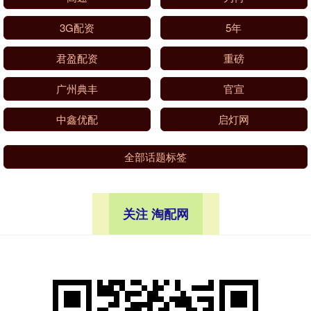
3G配资
5年
君盈配资
重磅
广州典丰
官宣
中鑫优配
启灯网
全部话题标签
关注 淘配网