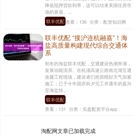
降低抵押贷款利率，这可以结束美国住房市
场的衰退。....
联丰优配
查看：
136
分类：
配资知识网
联丰优配 “接沪连杭融嘉”！海
盐高质量构建现代综合交通体
系
初冬的海盐联丰优配，交通建设热潮奔涌，
发展动能澎湃。在杭浦高速公路南北湖互通
改建工程现场，建设者们抢抓晴好天气加紧
施工；已于今年国庆前夕完工并通车的嘉兴
至海盐快....
联丰优配
查看：
131
分类：
实盘配资平台app
淘配网文章已加载完成