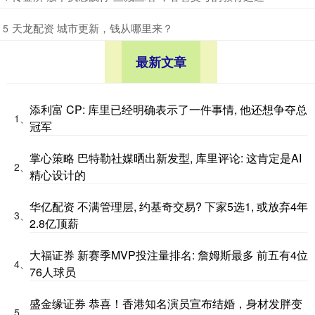
​天龙配资 城市更新，钱从哪里来？
5
最新文章
添利富 CP: 库里已经明确表示了一件事情, 他还想争夺总
1、
冠军
掌心策略 巴特勒社媒晒出新发型, 库里评论: 这肯定是AI
2、
精心设计的
华亿配资 不满管理层, 约基奇交易? 下家5选1, 或放弃4年
3、
2.8亿顶薪
大福证券 新赛季MVP投注量排名: 詹姆斯最多 前五有4位
4、
76人球员
盛金缘证券 恭喜！香港知名演员宣布结婚，身材发胖变
5、