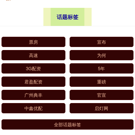
话题标签
票房
宣布
高速
为何
3G配资
5年
君盈配资
重磅
广州典丰
官宣
中鑫优配
启灯网
全部话题标签