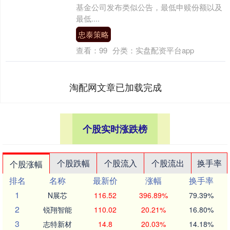
基金公司发布类似公告，最低申赎份额以及
最低....
忠泰策略
查看：
99
分类：
实盘配资平台app
淘配网文章已加载完成
个股实时涨跌榜
个股跌幅
个股流入
个股流出
换手率
个股涨幅
排名
名称
最新价
涨幅
换手率
1
N展芯
116.52
396.89%
79.39%
2
锐翔智能
110.02
20.21%
16.80%
3
志特新材
14.8
20.03%
14.18%