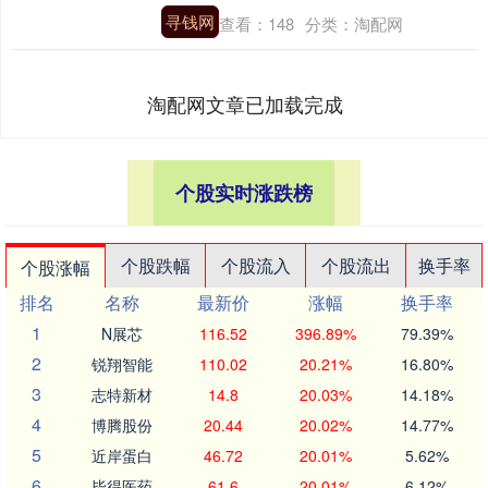
寻钱网
查看：
148
分类：
淘配网
淘配网文章已加载完成
个股实时涨跌榜
个股跌幅
个股流入
个股流出
换手率
个股涨幅
排名
名称
最新价
涨幅
换手率
1
N展芯
116.52
396.89%
79.39%
2
锐翔智能
110.02
20.21%
16.80%
3
志特新材
14.8
20.03%
14.18%
4
博腾股份
20.44
20.02%
14.77%
5
近岸蛋白
46.72
20.01%
5.62%
6
毕得医药
61.6
20.01%
6.12%