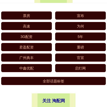
票房
宣布
高速
为何
3G配资
5年
君盈配资
重磅
广州典丰
官宣
中鑫优配
启灯网
全部话题标签
关注 淘配网