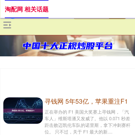
淘配网 相关话题
寻钱网 5年53亿，苹果重注F1
正在举办的 F1 美国大奖赛上寻钱网，「汽
车人」维斯塔潘又发威了。他以 0.071 秒差
距击败迈凯伦车队的诺里斯，拿下冲刺赛杆
位。 只不过，关于 F1 最大的新....