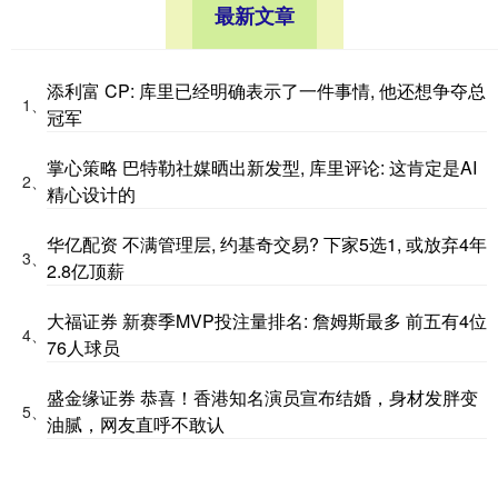
最新文章
添利富 CP: 库里已经明确表示了一件事情, 他还想争夺总
1、
冠军
掌心策略 巴特勒社媒晒出新发型, 库里评论: 这肯定是AI
2、
精心设计的
华亿配资 不满管理层, 约基奇交易? 下家5选1, 或放弃4年
3、
2.8亿顶薪
大福证券 新赛季MVP投注量排名: 詹姆斯最多 前五有4位
4、
76人球员
盛金缘证券 恭喜！香港知名演员宣布结婚，身材发胖变
5、
油腻，网友直呼不敢认