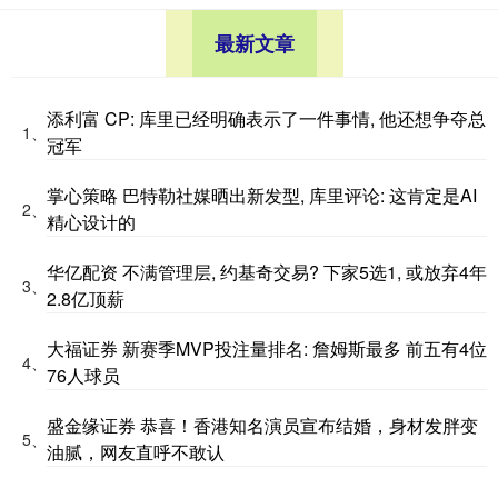
最新文章
添利富 CP: 库里已经明确表示了一件事情, 他还想争夺总
1、
冠军
掌心策略 巴特勒社媒晒出新发型, 库里评论: 这肯定是AI
2、
精心设计的
华亿配资 不满管理层, 约基奇交易? 下家5选1, 或放弃4年
3、
2.8亿顶薪
大福证券 新赛季MVP投注量排名: 詹姆斯最多 前五有4位
4、
76人球员
盛金缘证券 恭喜！香港知名演员宣布结婚，身材发胖变
5、
油腻，网友直呼不敢认