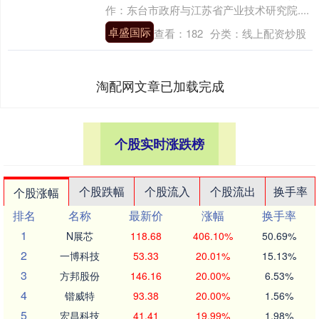
作：东台市政府与江苏省产业技术研究院....
卓盛国际
查看：
182
分类：
线上配资炒股
淘配网文章已加载完成
个股实时涨跌榜
个股跌幅
个股流入
个股流出
换手率
个股涨幅
排名
名称
最新价
涨幅
换手率
1
N展芯
118.68
406.10%
50.69%
2
一博科技
53.33
20.01%
15.13%
3
方邦股份
146.16
20.00%
6.53%
4
锴威特
93.38
20.00%
1.56%
5
宏昌科技
41.41
19.99%
1.98%