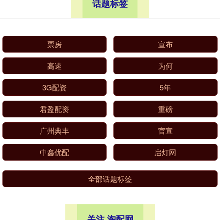
话题标签
票房
宣布
高速
为何
3G配资
5年
君盈配资
重磅
广州典丰
官宣
中鑫优配
启灯网
全部话题标签
关注 淘配网